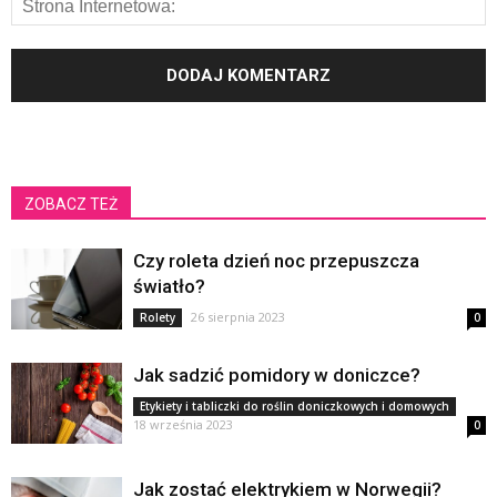
ZOBACZ TEŻ
Czy roleta dzień noc przepuszcza
światło?
26 sierpnia 2023
Rolety
0
Jak sadzić pomidory w doniczce?
Etykiety i tabliczki do roślin doniczkowych i domowych
18 września 2023
0
Jak zostać elektrykiem w Norwegii?