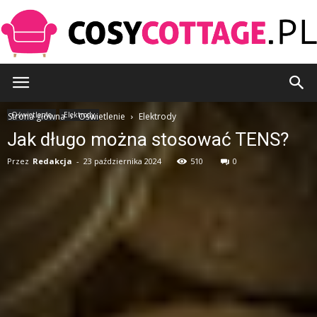
CosyCottage.pl
Oświetlenie
Elektrody
Strona główna
Oświetlenie
Elektrody
Jak długo można stosować TENS?
Przez
Redakcja
-
23 października 2024
510
0