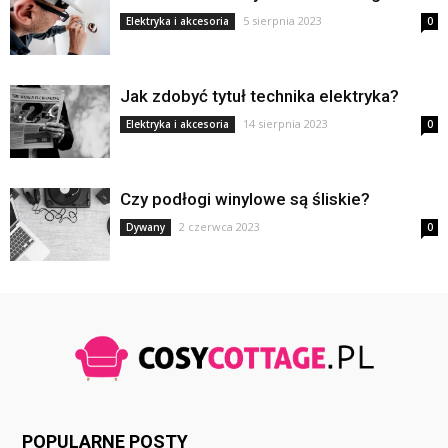
5 sierpnia 2023
Elektryka i akcesoria
0
Jak zdobyć tytuł technika elektryka?
14 sierpnia 2023
Elektryka i akcesoria
0
Czy podłogi winylowe są śliskie?
2 czerwca 2023
Dywany
0
POPULARNE POSTY