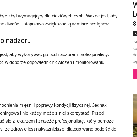
W
b
być zbyt wymagający dla niektórych osób. Ważne jest, aby
s
ożliwości i stopniowo zwiększać ją w miarę postępów.
R
go nadzoru
Pe
ko
jest, aby wykonywać go pod nadzorem profesjonalisty.
do
bę
móc w doborze odpowiednich ćwiczeń i monitorowaniu
nienia mięśni i poprawy kondycji fizycznej. Jednak
treningowa i nie każdy może z niej skorzystać. Przed
 się z lekarzem i znaleźć profesjonalistę, który pomoże
 że zdrowie jest najważniejsze, dlatego warto podejść do