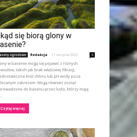
kąd się biorą glony w
asenie?
Redakcja
-
21 sierpnia 2023
aseny ogrodowe
0
ony w basenie mogą się pojawić z różnych
wodów, takich jak brak właściwej filtracji,
edostateczna ilość chloru lub pH wody poza
lecanym zakresem. Mogą również zostać
rowadzone do basenu przez ludzi, którzy mają
..
Czytaj więcej