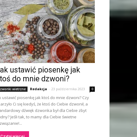
ak ustawić piosenkę jak
toś do mnie dzwoni?
Redakcja
-
23 października 2023
zwonki wietrzne
0
k ustawić piosenkę jak ktoś do mnie dzwoni? Czy
arzyło Ci się kiedyś, że ktoś do Ciebie dzwonił, a
andardowy dźwięk dzwonka był dla Ciebie zbyt
dny? Jeśli tak, to mamy dla Ciebie świetne
związanie!...
Czytaj więcej