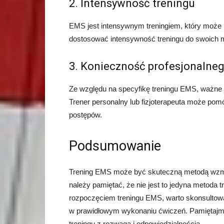
2. Intensywność treningu
EMS jest intensywnym treningiem, który może 
dostosować intensywność treningu do swoich m
3. Konieczność profesjonalne
Ze względu na specyfikę treningu EMS, ważne 
Trener personalny lub fizjoterapeuta może po
postępów.
Podsumowanie
Trening EMS może być skuteczną metodą wzmoc
należy pamiętać, że nie jest to jedyna metoda 
rozpoczęciem treningu EMS, warto skonsultować
w prawidłowym wykonaniu ćwiczeń. Pamiętajmy,
treningu z rozwagą i odpowiedzialnością.