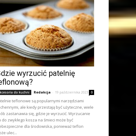
dzie wyrzucić patelnię
eflonową?
Redakcja
-
19 października 2023
kcesoria do kuchni
0
telnie teflonowe są popularnymi narzędziami
chennymi, ale kiedy przestają być użyteczne, wiele
ób zastanawia się, gdzie je wyrzucić. Wyrzucanie
h do zwykłego kosza na śmieci może być
ebezpieczne dla środowiska, ponieważ teflon
że ulec...