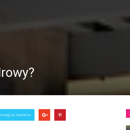
drowy?
ierkaj) na Twitterze