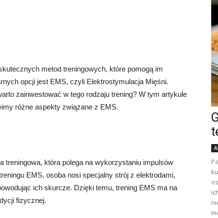
 skutecznych metod treningowych, które pomogą im
nych opcji jest EMS, czyli Elektrostymulacja Mięśni.
rto zainwestować w tego rodzaju trening? W tym artykule
tawimy różne aspekty związane z EMS.
G
t
A
Pa
ka treningowa, która polega na wykorzystaniu impulsów
ku
reningu EMS, osoba nosi specjalny strój z elektrodami,
os
 powodując ich skurcze. Dzięki temu, trening EMS ma na
ic
ycji fizycznej.
ni
mo