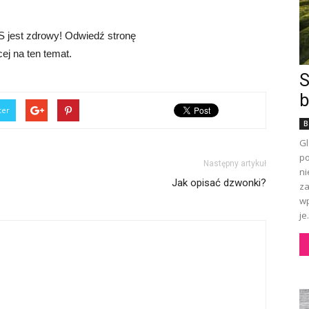
 jest zdrowy! Odwiedź stronę
ej na ten temat.
S
b
ter
B
Gl
po
Następny artykuł
ni
Jak opisać dzwonki?
za
wp
je.