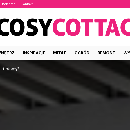
Reklama
Kontakt
WNĘTRZ
INSPIRACJE
MEBLE
OGRÓD
REMONT
WY
CosyCottage.pl
jest zdrowy?