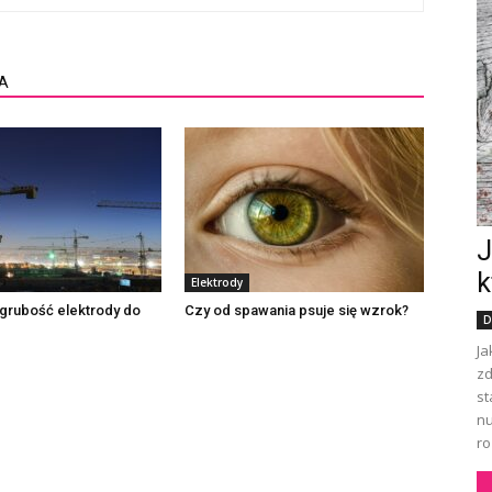
A
J
k
Elektrody
grubość elektrody do
Czy od spawania psuje się wzrok?
D
Ja
zd
st
nu
ro