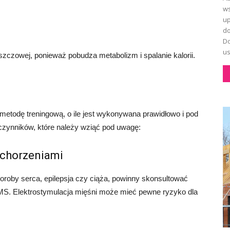
ws
up
do
Do
us
zczowej, ponieważ pobudza metabolizm i spalanie kalorii.
todę treningową, o ile jest wykonywana prawidłowo i pod
a czynników, które należy wziąć pod uwagę:
schorzeniami
horoby serca, epilepsja czy ciąża, powinny skonsultować
MS. Elektrostymulacja mięśni może mieć pewne ryzyko dla