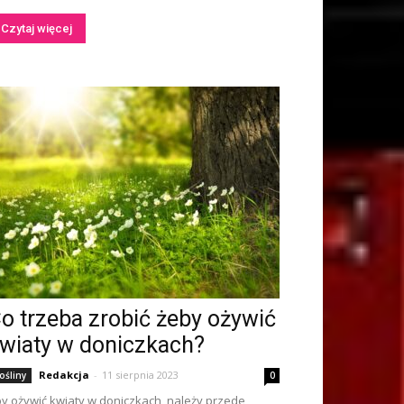
Czytaj więcej
o trzeba zrobić żeby ożywić
wiaty w doniczkach?
Redakcja
-
11 sierpnia 2023
ośliny
0
y ożywić kwiaty w doniczkach, należy przede