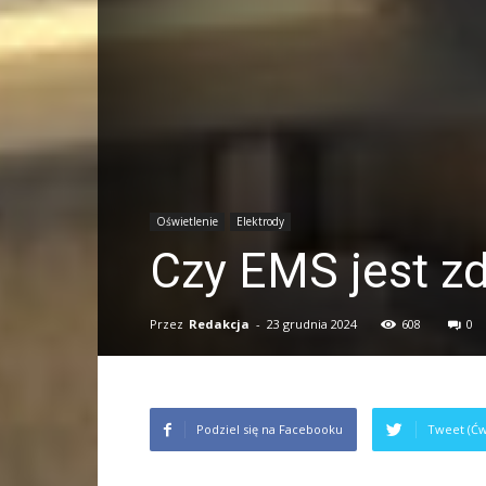
Oświetlenie
Elektrody
Czy EMS jest z
Przez
Redakcja
-
23 grudnia 2024
608
0
Podziel się na Facebooku
Tweet (Ćw