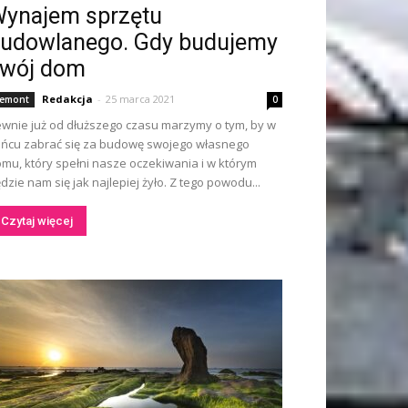
ynajem sprzętu
udowlanego. Gdy budujemy
wój dom
Redakcja
-
25 marca 2021
emont
0
wnie już od dłuższego czasu marzymy o tym, by w
ńcu zabrać się za budowę swojego własnego
mu, który spełni nasze oczekiwania i w którym
dzie nam się jak najlepiej żyło. Z tego powodu...
Czytaj więcej