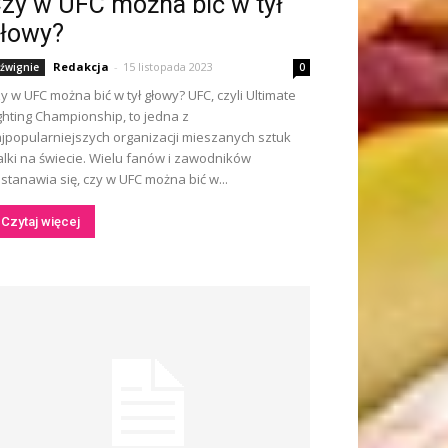
zy w UFC można bić w tył
łowy?
Redakcja
-
15 listopada 2023
źwignie
0
y w UFC można bić w tył głowy? UFC, czyli Ultimate
ghting Championship, to jedna z
jpopularniejszych organizacji mieszanych sztuk
lki na świecie. Wielu fanów i zawodników
stanawia się, czy w UFC można bić w...
Czytaj więcej