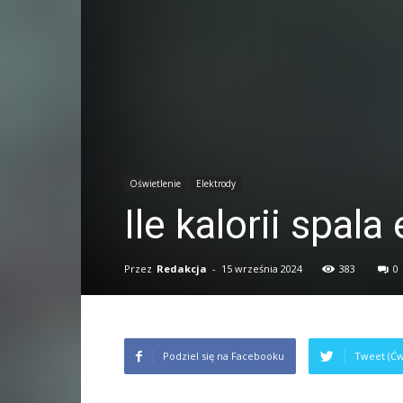
Oświetlenie
Elektrody
Ile kalorii spal
Przez
Redakcja
-
15 września 2024
383
0
Podziel się na Facebooku
Tweet (Ćw