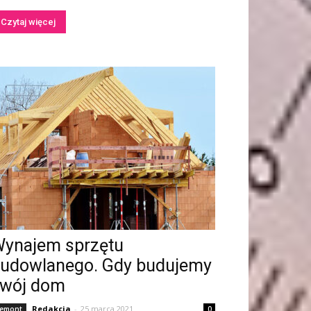
Czytaj więcej
ynajem sprzętu
udowlanego. Gdy budujemy
wój dom
Redakcja
-
25 marca 2021
emont
0