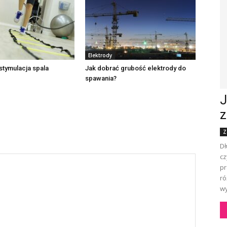
Elektrody
stymulacja spala
Jak dobrać grubość elektrody do
spawania?
J
z
Z
Dł
cz
pr
ró
wy