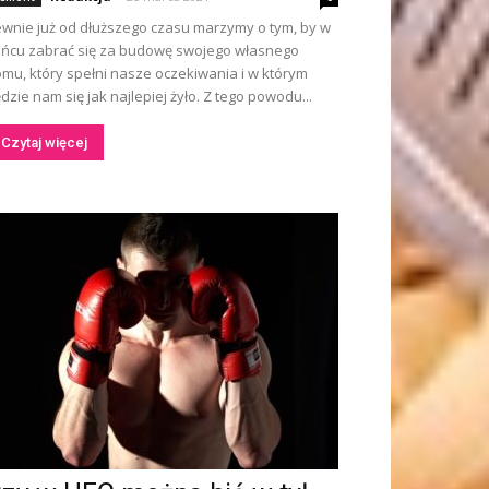
wnie już od dłuższego czasu marzymy o tym, by w
ńcu zabrać się za budowę swojego własnego
mu, który spełni nasze oczekiwania i w którym
dzie nam się jak najlepiej żyło. Z tego powodu...
Czytaj więcej