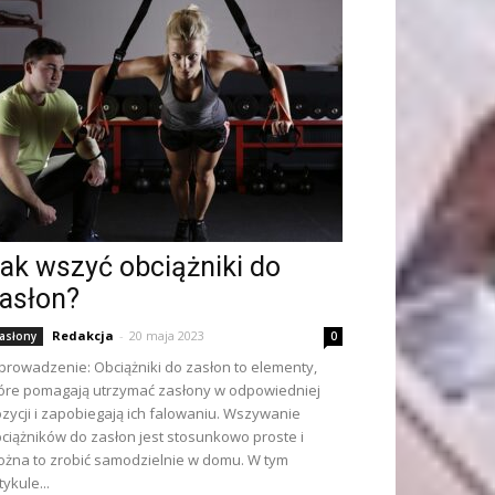
ak wszyć obciążniki do
asłon?
Redakcja
-
20 maja 2023
asłony
0
rowadzenie: Obciążniki do zasłon to elementy,
óre pomagają utrzymać zasłony w odpowiedniej
zycji i zapobiegają ich falowaniu. Wszywanie
ciążników do zasłon jest stosunkowo proste i
żna to zrobić samodzielnie w domu. W tym
tykule...