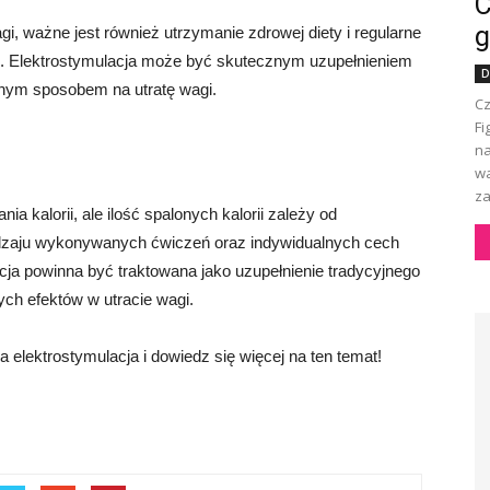
C
g
gi, ważne jest również utrzymanie zdrowej diety i regularne
j. Elektrostymulacja może być skutecznym uzupełnieniem
D
dynym sposobem na utratę wagi.
Cz
Fi
na
wa
za
a kalorii, ale ilość spalonych kalorii zależy od
rodzaju wykonywanych ćwiczeń oraz indywidualnych cech
cja powinna być traktowana jako uzupełnienie tradycyjnego
łych efektów w utracie wagi.
la elektrostymulacja i dowiedz się więcej na ten temat!