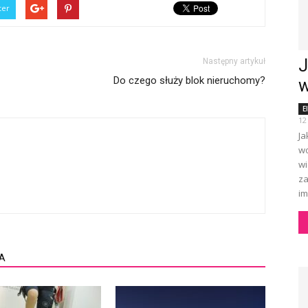
ter
J
Następny artykuł
Do czego służy blok nieruchomy?
E
12
Ja
wo
wi
za
im
A