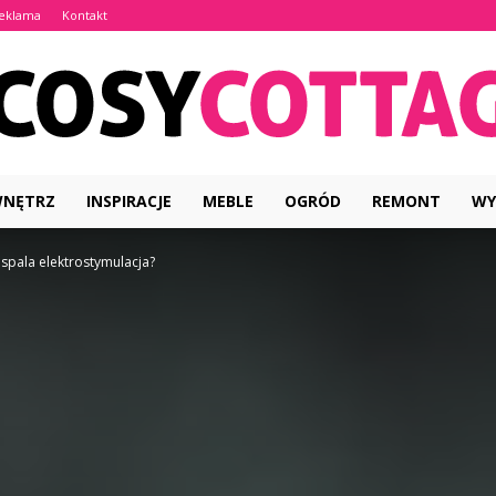
eklama
Kontakt
WNĘTRZ
INSPIRACJE
MEBLE
OGRÓD
REMONT
WY
CosyCottage.pl
ii spala elektrostymulacja?