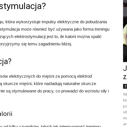
rostymulacja?
gu, która wykorzystuje impulsy elektryczne do pobudzania
trostymulacja może również być używana jako forma treningu
ych elektrostymulacji jest to, ile kalorii można spalić
przyjrzymy się temu zagadnieniu bliżej.
cja?
J
z
ulsów elektrycznych do mięśni za pomocą elektrod
 skurcze mięśni, które naśladują naturalne skurcze
Z
e są stymulowane do pracy, co prowadzi do wzrostu siły i
Wp
kt
po
ob
lorii
mo
ar
ży od kilku czynników, takich jak intensywność treningu,