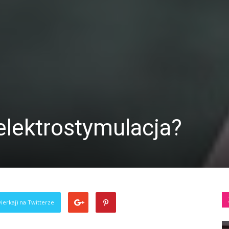
a elektrostymulacja?
ierkaj) na Twitterze