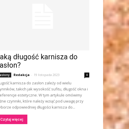
aką długość karnisza do
asłon?
Redakcja
-
19 listopada 2023
asłony
0
ugość karnisza do zasłon zależy od wielu
ynników, takich jak wysokość sufitu, długość okna i
eferencje estetyczne. W tym artykule omówimy
żne czynniki, które należy wziąć pod uwagę przy
borze odpowiedniej długości karnisza do...
Czytaj więcej