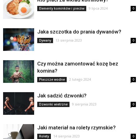
9 lipca 2024
Elementy kominków i pieców
0
Jaka szczotka do prania dywanów?
13 sierpnia 2023
Dywany
0
Czy można zamontować kozę bez
komina?
2 lutego 2024
Płaszcze wodne
0
Jak sadzić dzwonki?
9 sierpnia 2023
Dzwonki wietrzne
0
Jaki materiał na rolety rzymskie?
14 sierpnia 2023
Rolety
0