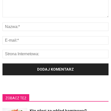
ZOBACZ TEŻ
Kto płaci za wkład kominowy?