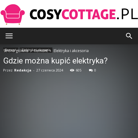
CosyCottage.pl
Remont
Elektryka i akcesoria
Strona główna
Remont
Elektryka i akcesoria
Gdzie można kupić elektryka?
Przez
Redakcja
-
27 czerwca 2024
605
0