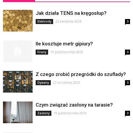
Jak działa TENS na kręgosłup?
22 kwietnia 2024
Elektrody
0
Ile kosztuje metr gipiury?
19 października 2023
Firany
0
Z czego zrobić przegródki do szuflady?
22 września 2023
Dywany
0
Czym związać zasłony na tarasie?
19 października 2023
Zasłony
0