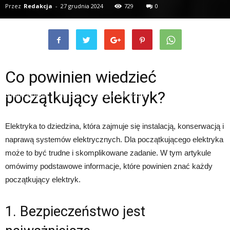
Przez
Redakcja
-
27 grudnia 2024
729
0
Co powinien wiedzieć
początkujący elektryk?
Strona główna
Remont
Elektryka i akcesoria
Elektryka to dziedzina, która zajmuje się instalacją, konserwacją i
naprawą systemów elektrycznych. Dla początkującego elektryka
może to być trudne i skomplikowane zadanie. W tym artykule
omówimy podstawowe informacje, które powinien znać każdy
początkujący elektryk.
1. Bezpieczeństwo jest