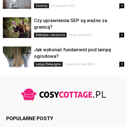
6 listopada 2023
Zasłony
0
Czy uprawnienia SEP są ważne za
granicą?
19 grudnia 2023
Elektryka i akcesoria
0
Jak wykonać fundament pod lampę
ogrodowa?
1 października 2024
Lampy Elewacyjne
0
POPULARNE POSTY