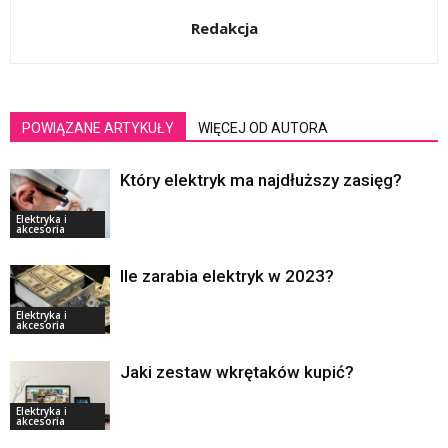
Redakcja
POWIĄZANE ARTYKUŁY
WIĘCEJ OD AUTORA
Który elektryk ma najdłuższy zasięg?
Elektryka i
akcesoria
Ile zarabia elektryk w 2023?
Elektryka i
akcesoria
Jaki zestaw wkrętaków kupić?
Elektryka i
akcesoria