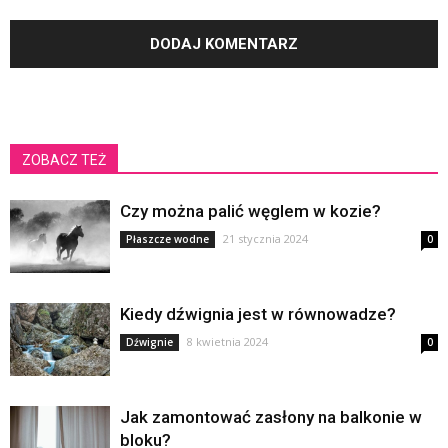
ZOBACZ TEŻ
Czy można palić węglem w kozie?
21 stycznia 2024
Płaszcze wodne
0
Kiedy dźwignia jest w równowadze?
8 kwietnia 2024
Dźwignie
0
Jak zamontować zasłony na balkonie w
bloku?