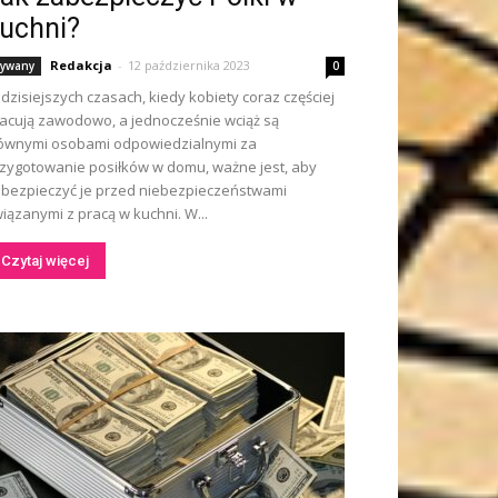
uchni?
Redakcja
-
12 października 2023
ywany
0
dzisiejszych czasach, kiedy kobiety coraz częściej
acują zawodowo, a jednocześnie wciąż są
ównymi osobami odpowiedzialnymi za
zygotowanie posiłków w domu, ważne jest, aby
bezpieczyć je przed niebezpieczeństwami
iązanymi z pracą w kuchni. W...
Czytaj więcej