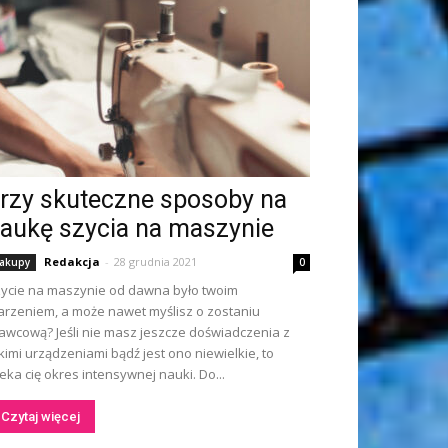
rzy skuteczne sposoby na
aukę szycia na maszynie
Redakcja
-
28 grudnia 2021
akupy
0
ycie na maszynie od dawna było twoim
rzeniem, a może nawet myślisz o zostaniu
awcową? Jeśli nie masz jeszcze doświadczenia z
kimi urządzeniami bądź jest ono niewielkie, to
eka cię okres intensywnej nauki. Do...
Czytaj więcej