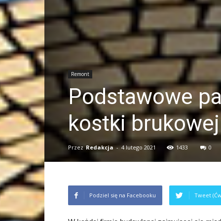
Remont
Podstawowe pa
kostki brukowej
Przez
Redakcja
-
4 lutego 2021
1433
0
Podziel się na Facebooku
Tweet (Ćw