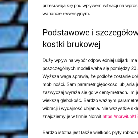
przesuwają się pod wpływem wibracji na wpros
wariancie rewersyjnym.
Podstawowe i szczegółow
kostki brukowej
Duży wpływ na wybór odpowiedniej ubijarki m
poszczególnych modeli waha się pomiędzy 20 a
Wyższa waga sprawia, że podłoże zostanie dokła
mobilności. Sam parametr głębokości ubijania
zazwyczaj wyraża się go w centymetrach. Im j
większą głębokość. Bardzo ważnym parametrem j
wibracji i wydajność ubijania. Nie wszystkie sk
znajdziemy je w firmie Norwit
https://norwit.pl
Bardzo istotna jest także wielkość płyty roboc