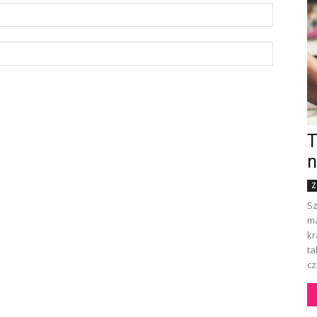
T
n
Z
Sz
ma
kr
ta
cz