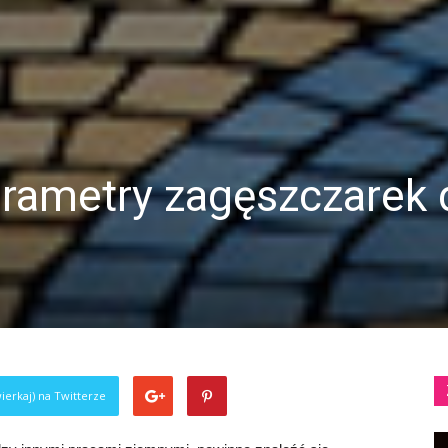
rametry zagęszczarek 
ierkaj) na Twitterze