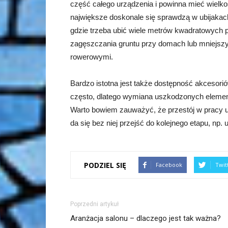
część całego urządzenia i powinna mieć wielk
największe doskonale się sprawdzą w ubijakac
gdzie trzeba ubić wiele metrów kwadratowych p
zagęszczania gruntu przy domach lub mniejszyc
rowerowymi.
Bardzo istotna jest także dostępność akcesori
często, dlatego wymiana uszkodzonych element
Warto bowiem zauważyć, że przestój w pracy ubi
da się bez niej przejść do kolejnego etapu, np. 
PODZIEL SIĘ
Facebook
Twit
Poprzedni artykuł
Aranżacja salonu – dlaczego jest tak ważna?