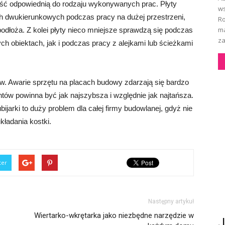
ość odpowiednią do rodzaju wykonywanych prac. Płyty
ws
h dwukierunkowych podczas pracy na dużej przestrzeni,
Ro
ma
odłoża. Z kolei płyty nieco mniejsze sprawdzą się podczas
za
h obiektach, jak i podczas pracy z alejkami lub ścieżkami
ów. Awarie sprzętu na placach budowy zdarzają się bardzo
ów powinna być jak najszybsza i względnie jak najtańsza.
jarki to duży problem dla całej firmy budowlanej, gdyż nie
układania kostki.
ter
Następny artykuł
Wiertarko-wkrętarka jako niezbędne narzędzie w
J