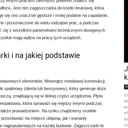
dzy innymi pracami ziemnymi, powinno znaleźć się
dłoża. Jest nim zagęszczarka do kostki brukowej, która
aje się ono znacznie gęstsze i mniej podatne na zapadanie.
ne i przeznaczone do wielu rodzajów prac, a podczas
 się z wszelkimi parametrami technicznymi dostępnych
zystkie mają wpływ na pracę tych urządzeń.
ki i na jakiej podstawie
J
k
odstawowych elementów. Wewnątrz metalowej konstrukcji,
P
lnik spalinowy (diesla lub benzynowy), który generuje duże
Sz
oczą, znajdującą się w dolnej części urządzenia. Płyta
el
ompaktowa, która sprawdzi się między innymi podczas
wi
ię także prowadzeniem. Na rynku znajdziemy modele
ef
przestawiać na miejsce ubijania, jak i warianty
be
na
najpopularniejsze na każdej budowie. Zagęszczarki te