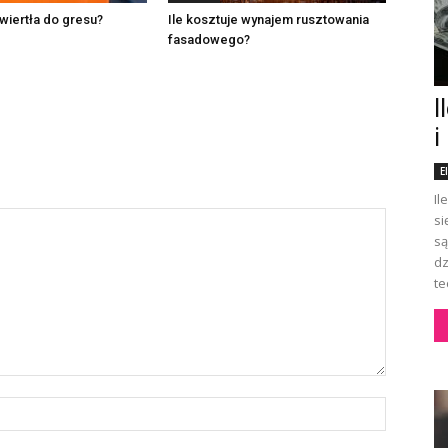
wiertła do gresu?
Ile kosztuje wynajem rusztowania
fasadowego?
I
i
E
Il
si
są
dz
te