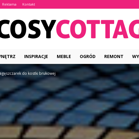
Reklama
Kontakt
WNĘTRZ
INSPIRACJE
MEBLE
OGRÓD
REMONT
WY
CosyCottage.pl
gęszczarek do kostki brukowej