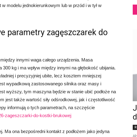
t w modelu jednokierunkowym lub w przód i w tył w
e parametry zagęszczarek do
a między innymi waga całego urządzenia. Masa
 300 kg i ma wpływ między innymi na głębokość ubijania.
dniej i precyzyjniej ubite, lecz kosztem mniejszej
 jest wypadkową zastosowanego silnika oraz masy i
est wyższy, tym maszyna będzie w stanie ubić podłoże na
est także wartość siły odśrodkowej, jak i częstotliwość
J
lepy informują o tych parametrach, na szczęście
d
/126-zageszczarki-do-kostki-brukowej
R
zej. Ma ona bezpośredni kontakt z podłożem jako jedyna
Ab