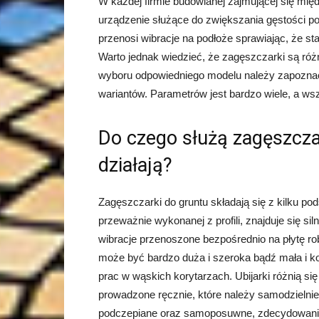
W każdej firmie budowlanej zajmującej się mię
urządzenie służące do zwiększania gęstości po
przenosi wibracje na podłoże sprawiając, że st
Warto jednak wiedzieć, że zagęszczarki są róż
wyboru odpowiedniego modelu należy zapoznać
wariantów. Parametrów jest bardzo wiele, a ws
Do czego służą zagęszczar
działają?
Zagęszczarki do gruntu składają się z kilku p
przeważnie wykonanej z profili, znajduje się si
wibracje przenoszone bezpośrednio na płytę rob
może być bardzo duża i szeroka bądź mała i k
prac w wąskich korytarzach. Ubijarki różnią s
prowadzone ręcznie, które należy samodzielnie 
podczepiane oraz samoposuwne, zdecydowanie 