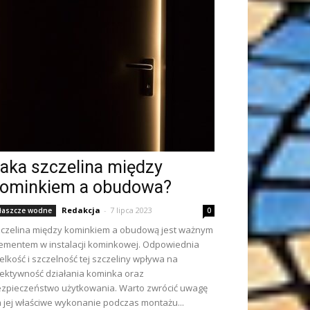
aka szczelina między
ominkiem a obudowa?
Redakcja
-
7 lipca 2023
łaszcze wodne
0
czelina między kominkiem a obudową jest ważnym
ementem w instalacji kominkowej. Odpowiednia
elkość i szczelność tej szczeliny wpływa na
ektywność działania kominka oraz
zpieczeństwo użytkowania. Warto zwrócić uwagę
 jej właściwe wykonanie podczas montażu...