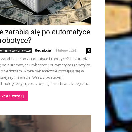
le zarabia się po automatyce
 robotyce?
Redakcja
-
1 lutego 2024
lementy wykonawcze
0
e zarabia się po automatyce i robotyce? Ile zarabia
ę po automatyce i robotyce? Automatyka i robotyka
 dziedzinami, które dynamicznie rozwijają się w
isiejszym świecie. Wraz z postępem
chnologicznym, coraz więcej firm i branż korzysta...
Czytaj więcej