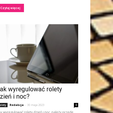
Czytaj więcej
ak wyregulować rolety
zień i noc?
Redakcja
-
30 maja 2023
olety
0
y wyregulować rolety dzień i noc, należy przede