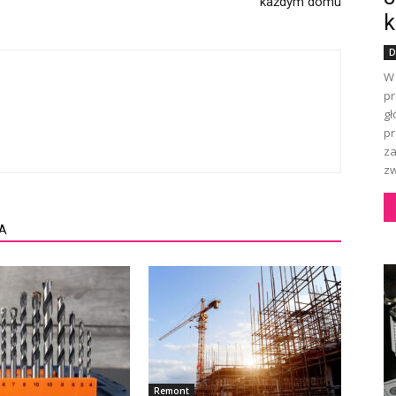
każdym domu
k
D
W 
pr
gł
pr
za
zw
A
Remont