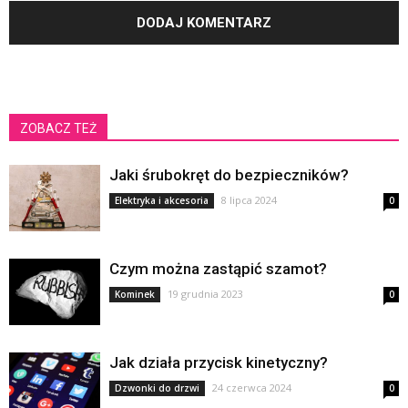
ZOBACZ TEŻ
Jaki śrubokręt do bezpieczników?
8 lipca 2024
Elektryka i akcesoria
0
Czym można zastąpić szamot?
19 grudnia 2023
Kominek
0
Jak działa przycisk kinetyczny?
24 czerwca 2024
Dzwonki do drzwi
0