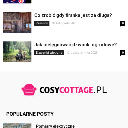
Co zrobić gdy firanka jest za długa?
18 listopada 2023
Zasłony
0
Jak pielęgnować dzwonki ogrodowe?
12 października 2023
Dzwonki wietrzne
0
POPULARNE POSTY
Pomiary elektryczne