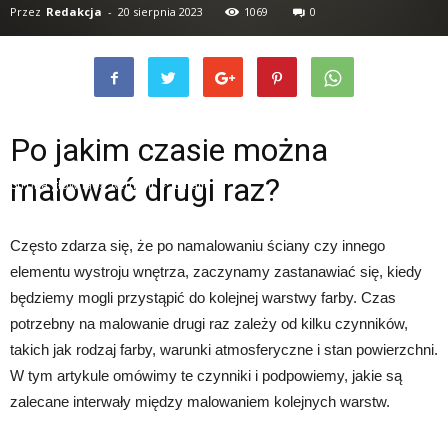
Przez
Redakcja
-
20 sierpnia 2023
1069
0
Po jakim czasie można
malować drugi raz?
Strona główna
Remont
Emalie
Często zdarza się, że po namalowaniu ściany czy innego
elementu wystroju wnętrza, zaczynamy zastanawiać się, kiedy
będziemy mogli przystąpić do kolejnej warstwy farby. Czas
potrzebny na malowanie drugi raz zależy od kilku czynników,
takich jak rodzaj farby, warunki atmosferyczne i stan powierzchni.
W tym artykule omówimy te czynniki i podpowiemy, jakie są
zalecane interwały między malowaniem kolejnych warstw.