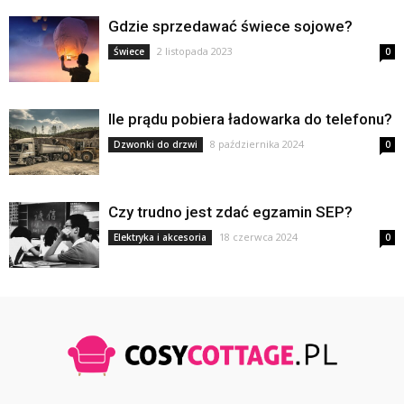
Gdzie sprzedawać świece sojowe?
2 listopada 2023
Świece
0
Ile prądu pobiera ładowarka do telefonu?
8 października 2024
Dzwonki do drzwi
0
Czy trudno jest zdać egzamin SEP?
18 czerwca 2024
Elektryka i akcesoria
0