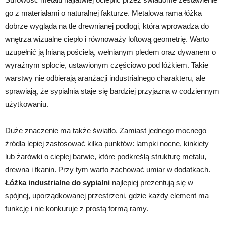
go z materiałami o naturalnej fakturze. Metalowa rama łóżka
dobrze wygląda na tle drewnianej podłogi, która wprowadza do
wnętrza wizualne ciepło i równoważy loftową geometrię. Warto
uzupełnić ją lnianą pościelą, wełnianym pledem oraz dywanem o
wyraźnym splocie, ustawionym częściowo pod łóżkiem. Takie
warstwy nie odbierają aranżacji industrialnego charakteru, ale
sprawiają, że sypialnia staje się bardziej przyjazna w codziennym
użytkowaniu.
Duże znaczenie ma także światło. Zamiast jednego mocnego
źródła lepiej zastosować kilka punktów: lampki nocne, kinkiety
lub żarówki o ciepłej barwie, które podkreślą strukturę metalu,
drewna i tkanin. Przy tym warto zachować umiar w dodatkach.
Łóżka industrialne do sypialni
najlepiej prezentują się w
spójnej, uporządkowanej przestrzeni, gdzie każdy element ma
funkcję i nie konkuruje z prostą formą ramy.