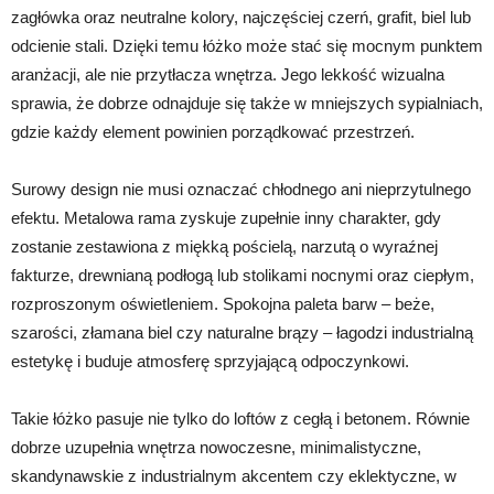
zagłówka oraz neutralne kolory, najczęściej czerń, grafit, biel lub
odcienie stali. Dzięki temu łóżko może stać się mocnym punktem
aranżacji, ale nie przytłacza wnętrza. Jego lekkość wizualna
sprawia, że dobrze odnajduje się także w mniejszych sypialniach,
gdzie każdy element powinien porządkować przestrzeń.
Surowy design nie musi oznaczać chłodnego ani nieprzytulnego
efektu. Metalowa rama zyskuje zupełnie inny charakter, gdy
zostanie zestawiona z miękką pościelą, narzutą o wyraźnej
fakturze, drewnianą podłogą lub stolikami nocnymi oraz ciepłym,
rozproszonym oświetleniem. Spokojna paleta barw – beże,
szarości, złamana biel czy naturalne brązy – łagodzi industrialną
estetykę i buduje atmosferę sprzyjającą odpoczynkowi.
Takie łóżko pasuje nie tylko do loftów z cegłą i betonem. Równie
dobrze uzupełnia wnętrza nowoczesne, minimalistyczne,
skandynawskie z industrialnym akcentem czy eklektyczne, w