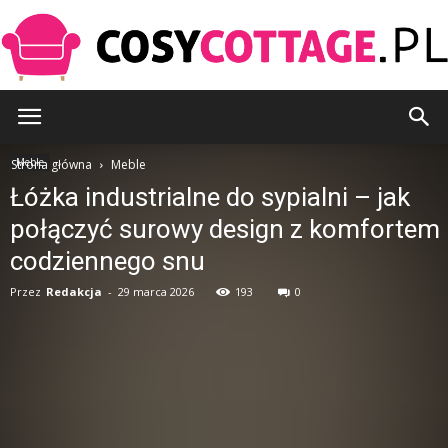
CosyCottage.pl
Meble
Strona główna
Meble
Łóżka industrialne do sypialni – jak
połączyć surowy design z komfortem
codziennego snu
Przez
Redakcja
-
29 marca 2026
193
0