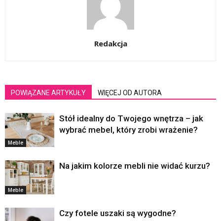
Redakcja
POWIĄZANE ARTYKUŁY
WIĘCEJ OD AUTORA
Stół idealny do Twojego wnętrza – jak
wybrać mebel, który zrobi wrażenie?
Meble
Na jakim kolorze mebli nie widać kurzu?
Meble
Czy fotele uszaki są wygodne?