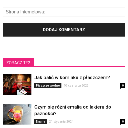
ZOBACZ TEŻ
Jak palić w kominku z płaszczem?
10 czerwca 2023
Płaszcze wodne
0
Czym się różni emalia od lakieru do
paznokci?
21 stycznia 2024
Emalie
0