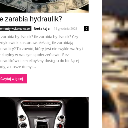
le zarabia hydraulik?
Redakcja
-
16 grudnia 2023
lementy wykonawcze
0
e zarabia hydraulik? Ile zarabia hydraulik? Czy
edykolwiek zastanawiałeś się, ile zarabiają
draulicy? To zawód, który jest niezwykle ważny i
ezbędny w naszym społeczeństwie. Bez
draulików nie mielibyśmy dostępu do bieżącej
dy, a nasze domy i...
Czytaj więcej