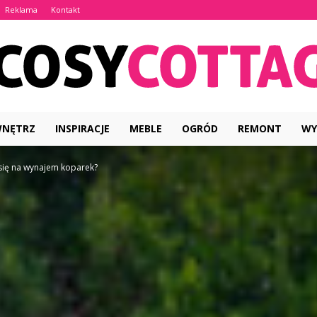
Reklama
Kontakt
WNĘTRZ
INSPIRACJE
MEBLE
OGRÓD
REMONT
WY
CosyCottage.pl
się na wynajem koparek?