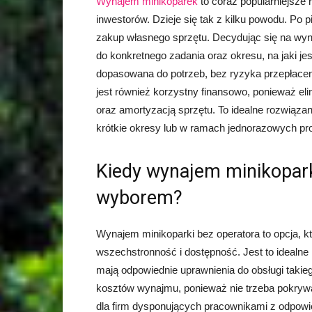
Wynajem minikoparek
to coraz popularniejsze
inwestorów. Dzieje się tak z kilku powodu. Po p
zakup własnego sprzętu. Decydując się na wy
do konkretnego zadania oraz okresu, na jaki jes
dopasowana do potrzeb, bez ryzyka przepłacen
jest również korzystny finansowo, ponieważ e
oraz amortyzacją sprzętu. To idealne rozwiązan
krótkie okresy lub w ramach jednorazowych pro
Kiedy wynajem minikopark
wyborem?
Wynajem minikoparki bez operatora to opcja, k
wszechstronność i dostępność. Jest to idealn
mają odpowiednie uprawnienia do obsługi takie
kosztów wynajmu, ponieważ nie trzeba pokrywa
dla firm dysponujących pracownikami z odpowi