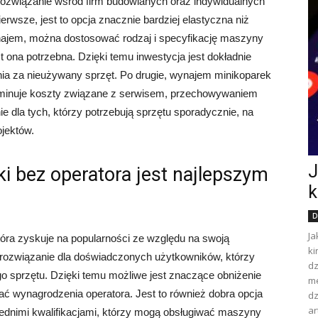
 rozwiązanie wśród firm budowlanych oraz indywidualnych
ierwsze, jest to opcja znacznie bardziej elastyczna niż
najem, można dostosować rodzaj i specyfikację maszyny
t ona potrzebna. Dzięki temu inwestycja jest dokładnie
ia za nieużywany sprzęt. Po drugie, wynajem minikoparek
liminuje koszty związane z serwisem, przechowywaniem
ie dla tych, którzy potrzebują sprzętu sporadycznie, na
jektów.
J
i bez operatora jest najlepszym
k
D
Ja
tóra zyskuje na popularności ze względu na swoją
ki
e rozwiązanie dla doświadczonych użytkowników, którzy
dz
go sprzętu. Dzięki temu możliwe jest znaczące obniżenie
me
ć wynagrodzenia operatora. Jest to również dobra opcja
dz
ar
ednimi kwalifikacjami, którzy mogą obsługiwać maszyny