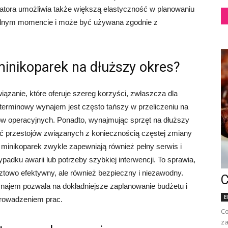
atora umożliwia także większą elastyczność w planowaniu
olnym momencie i może być używana zgodnie z
minikoparek na dłuższy okres?
ązanie, które oferuje szereg korzyści, zwłaszcza dla
terminowy wynajem jest często tańszy w przeliczeniu na
ów operacyjnych. Ponadto, wynajmując sprzęt na dłuższy
ąć przestojów związanych z koniecznością częstej zmiany
minikoparek zwykle zapewniają również pełny serwis i
padku awarii lub potrzeby szybkiej interwencji. To sprawia,
sztowo efektywny, ale również bezpieczny i niezawodny.
C
najem pozwala na dokładniejsze zaplanowanie budżetu i
E
prowadzeniem prac.
Co
za