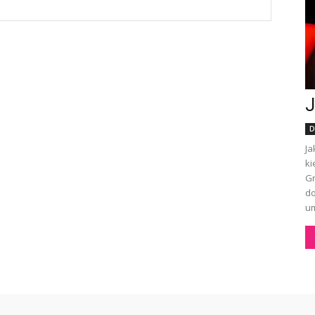
J
D
Ja
ki
Gr
do
um