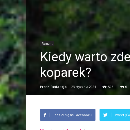
Remont
Kiedy warto zd
koparek?
Przez
Redakcja
-
23 stycznia 2024
596
0
Podziel się na Facebooku
Tweet (Ćw