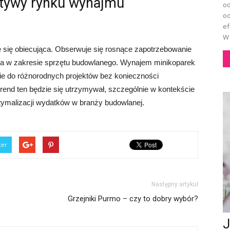
ktywy rynku wynajmu
od
od
ef
W 
się obiecująca. Obserwuje się rosnące zapotrzebowanie
ia w zakresie sprzętu budowlanego. Wynajem minikoparek
ie do różnorodnych projektów bez konieczności
trend ten będzie się utrzymywał, szczególnie w kontekście
tymalizacji wydatków w branży budowlanej.
ter
Następny artykuł
Grzejniki Purmo – czy to dobry wybór?
J