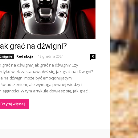
ak grać na dźwigni?
Redakcja
-
18 grudnia 2024
źwignie
0
k grać na dźwigni? Jak grać na dźwigni? Czy
edykolwiek zastanawiałeś się, jak grać na dźwigni?
a na dźwigni może być emocjonującym
świadczeniem, ale wymaga pewnej wiedzy i
iejętności. W tym artykule dowiesz się, jak grać...
Czytaj więcej