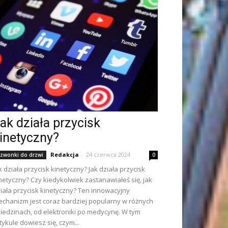
ak działa przycisk
inetyczny?
Redakcja
-
24 czerwca 2024
zwonki do drzwi
0
k działa przycisk kinetyczny? Jak działa przycisk
netyczny? Czy kiedykolwiek zastanawiałeś się, jak
iała przycisk kinetyczny? Ten innowacyjny
chanizm jest coraz bardziej popularny w różnych
iedzinach, od elektroniki po medycynę. W tym
tykule dowiesz się, czym...