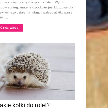
powiednią izolację i bezpieczeństwo. Wybór
powiedniego materiału pod piec jest kluczowy dla
ektywnego działania i długotrwałego użytkowania.
tym...
Czytaj więcej
akie kołki do rolet?