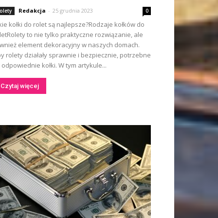
Redakcja
-
25 grudnia 2023
olety
0
kie kołki do rolet są najlepsze?Rodzaje kołków do
letRolety to nie tylko praktyczne rozwiązanie, ale
wnież element dekoracyjny w naszych domach.
y rolety działały sprawnie i bezpiecznie, potrzebne
 odpowiednie kołki. W tym artykule...
Czytaj więcej