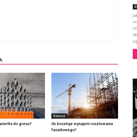
R
Ja
ro
ró
Ab
są
A
Remont
wiertła do gresu?
Ile kosztuje wynajem rusztowania
fasadowego?