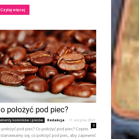
Czytaj więcej
o położyć pod piec?
Redakcja
-
11 sierpnia 2023
lementy kominków i pieców
0
 położyć pod piec? Co położyć pod piec? Często
stanawiamy się, co położyć pod piec, aby zapewnić