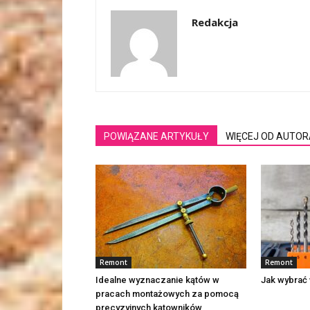
Redakcja
POWIĄZANE ARTYKUŁY
WIĘCEJ OD AUTOR
Remont
Remont
Idealne wyznaczanie kątów w
Jak wybrać 
pracach montażowych za pomocą
precyzyjnych kątowników