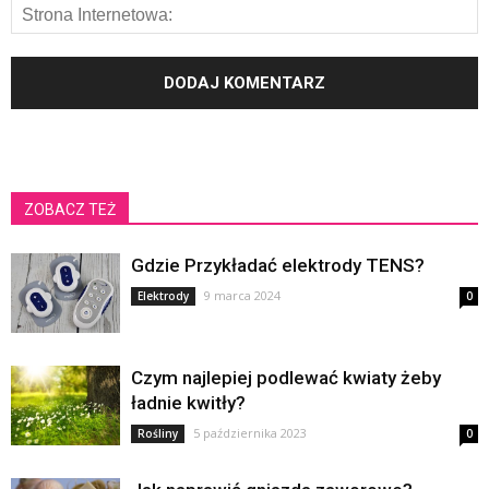
ZOBACZ TEŻ
Gdzie Przykładać elektrody TENS?
9 marca 2024
Elektrody
0
Czym najlepiej podlewać kwiaty żeby
ładnie kwitły?
5 października 2023
Rośliny
0