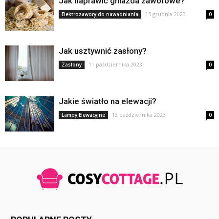
Jak naprawić gniazda zaworowe?
15 grudnia 2023
Elektrozawory do nawadniania
0
Jak usztywnić zasłony?
11 października 2023
Zasłony
0
Jakie światło na elewacji?
13 października 2023
Lampy Elewacyjne
0