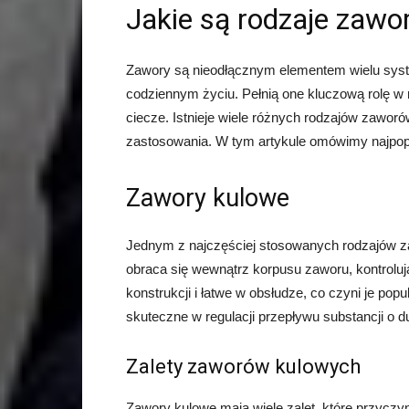
Jakie są rodzaje zaw
Zawory są nieodłącznym elementem wielu syst
codziennym życiu. Pełnią one kluczową rolę w re
ciecze. Istnieje wiele różnych rodzajów zaworó
zastosowania. W tym artykule omówimy najpopul
Zawory kulowe
Jednym z najczęściej stosowanych rodzajów za
obraca się wewnątrz korpusu zaworu, kontroluj
konstrukcji i łatwe w obsłudze, co czyni je p
skuteczne w regulacji przepływu substancji o du
Zalety zaworów kulowych
Zawory kulowe mają wiele zalet, które przyczyn