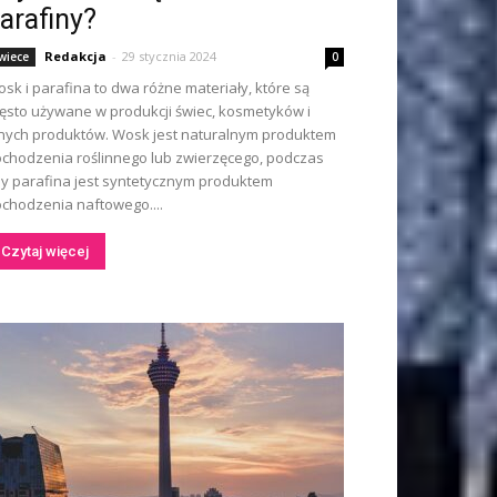
arafiny?
Redakcja
-
29 stycznia 2024
wiece
0
sk i parafina to dwa różne materiały, które są
ęsto używane w produkcji świec, kosmetyków i
nych produktów. Wosk jest naturalnym produktem
chodzenia roślinnego lub zwierzęcego, podczas
y parafina jest syntetycznym produktem
chodzenia naftowego....
Czytaj więcej