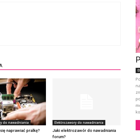
P
A
E
Po
na
zn
po
mo
ko
ry do nawadniania
Elektrozawory do nawadniania
się naprawiać pralkę?
Jaki elektrozawór do nawadniania
forum?