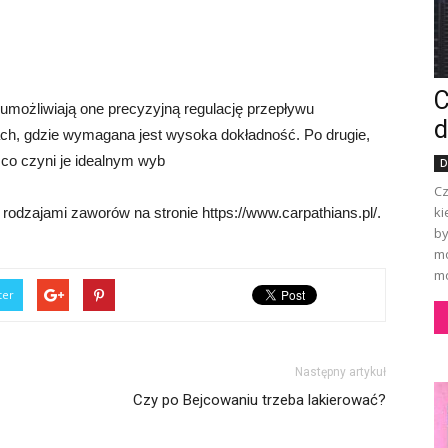
C
 umożliwiają one precyzyjną regulację przepływu
d
żach, gdzie wymagana jest wysoka dokładność. Po drugie,
, co czyni je idealnym wyb
D
Cz
ki
rodzajami zaworów na stronie https://www.carpathians.pl/.
by
mo
mo
ter
Następny artykuł
Czy po Bejcowaniu trzeba lakierować?