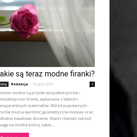
akie są teraz modne firanki?
Redakcja
-
19 lipca 2023
irany
0
ecnie modne są przede wszystkim proste i
nimalistyczne firanki, wykonane z lekkich i
ansparentnych materiałów. Wśród popularnych
orów można wyróżnić geometryczne motywy oraz
likatne kwiatowe desenie. Warto również zwrócić
agę na modne kolory, takie...