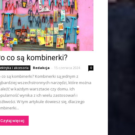
o co są kombinerki?
Redakcja
-
15 czerwca 2024
lektryka i akcesoria
0
 co są kombinerki? Kombinerki są jednym z
jbardziej wszechstronnych narzędzi, które można
aleźć w każdym warsztacie czy domu. Ich
pularność wynika z ich wielu zastosowań i
żliwości. W tym artykule dowiesz się, dlaczego
mbinerki...
Czytaj więcej