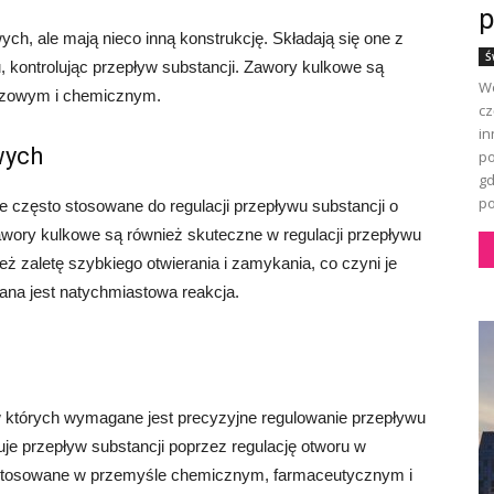
p
h, ale mają nieco inną konstrukcję. Składają się one z
Ś
, kontrolując przepływ substancji. Zawory kulkowe są
Wo
azowym i chemicznym.
cz
in
wych
po
gd
po
 często stosowane do regulacji przepływu substancji o
 Zawory kulkowe są również skuteczne w regulacji przepływu
eż zaletę szybkiego otwierania i zamykania, co czyni je
na jest natychmiastowa reakcja.
 których wymagane jest precyzyjne regulowanie przepływu
oluje przepływ substancji poprzez regulację otworu w
 stosowane w przemyśle chemicznym, farmaceutycznym i