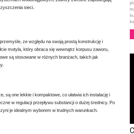
pl
zyszczenia sieci.
ma
bu
ko
zemyśle, ze względu na swoją prostą konstrukcję i
łcie motyla, który obraca się wewnątrz korpusu zaworu,
kowe są stosowane w różnych branżach, takich jak
y.
 są one lekkie i kompaktowe, co ułatwia ich instalację i
zne w regulacji przepływu substancji o dużej średnicy. Po
o czyni je idealnym wyborem w trudnych warunkach.
C