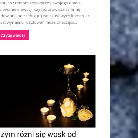
anujesz remont zewnętrzny swojego domu,
lowanie elewacji, czy też prowadzisz firmę
dowlaną potrzebującą tymczasowych konstrukcji,
szt wynajmu rusztowań może znacząco...
Czytaj więcej
zym różni się wosk od