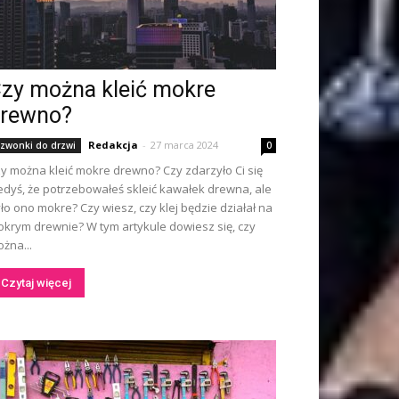
zy można kleić mokre
rewno?
Redakcja
-
27 marca 2024
zwonki do drzwi
0
y można kleić mokre drewno? Czy zdarzyło Ci się
edyś, że potrzebowałeś skleić kawałek drewna, ale
ło ono mokre? Czy wiesz, czy klej będzie działał na
krym drewnie? W tym artykule dowiesz się, czy
żna...
Czytaj więcej