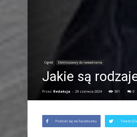
Ogród
Elektrozawory do nawadniania
Jakie są rodza
Przez
Redakcja
-
29 czerwca 2024
591
0
Podziel się na Facebooku
Tweet (Ćw