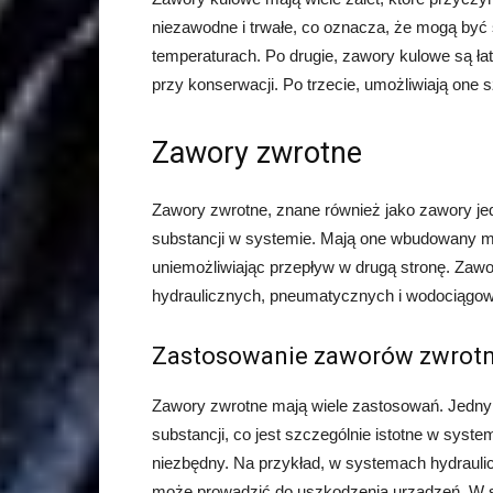
niezawodne i trwałe, co oznacza, że mogą być
temperaturach. Po drugie, zawory kulowe są ła
przy konserwacji. Po trzecie, umożliwiają one 
Zawory zwrotne
Zawory zwrotne, znane również jako zawory jed
substancji w systemie. Mają one wbudowany me
uniemożliwiając przepływ w drugą stronę. Za
hydraulicznych, pneumatycznych i wodociągo
Zastosowanie zaworów zwrot
Zawory zwrotne mają wiele zastosowań. Jednym
substancji, co jest szczególnie istotne w syst
niezbędny. Na przykład, w systemach hydraulic
może prowadzić do uszkodzenia urządzeń. W 