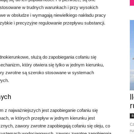
 stosowane w trudnych warunkach i przy wysokich
twe w obsłudze i wymagają niewielkiego nakładu pracy
szybkie i precyzyjne regulowanie przepływu substancji.
nokierunkowe, służą do zapobiegania cofaniu się
chanizm, który otwiera się tylko w jednym kierunku,
wory zwrotne są szeroko stosowane w systemach
wych.
I
nych
r
 z najważniejszych jest zapobieganie cofaniu się
R
emach, w których przepływ w jednym kierunku jest
Cz
znych, zawory zwrotne zapobiegają cofaniu się oleju, co
ru
systemach wodociągowych, zawory zwrotne zapobiegają