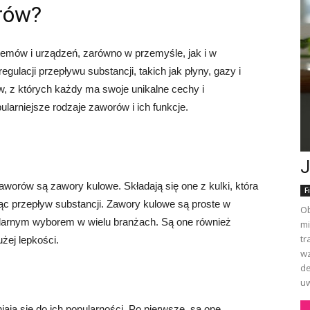
orów?
emów i urządzeń, zarówno w przemyśle, jak i w
gulacji przepływu substancji, takich jak płyny, gazy i
w, z których każdy ma swoje unikalne cechy i
arniejsze rodzaje zaworów i ich funkcje.
J
worów są zawory kulowe. Składają się one z kulki, która
F
ąc przepływ substancji. Zawory kulowe są proste w
Ob
opularnym wyborem w wielu branżach. Są one również
mi
tr
żej lepkości.
wz
de
uw
iają się do ich popularności. Po pierwsze, są one