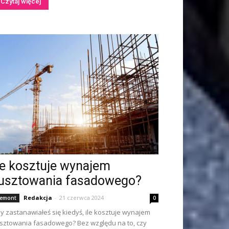
Czytaj więcej
le kosztuje wynajem
usztowania fasadowego?
Redakcja
-
21 czerwca 2024
emont
0
y zastanawiałeś się kiedyś, ile kosztuje wynajem
sztowania fasadowego? Bez względu na to, czy