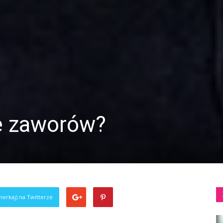
je zaworów?
ierkaj) na Twitterze