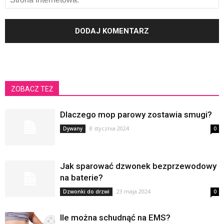
ZOBACZ TEŻ
Dlaczego mop parowy zostawia smugi?
8 stycznia 2024
Dywany
0
Jak sparować dzwonek bezprzewodowy
na baterie?
23 maja 2024
Dzwonki do drzwi
0
Ile można schudnąć na EMS?