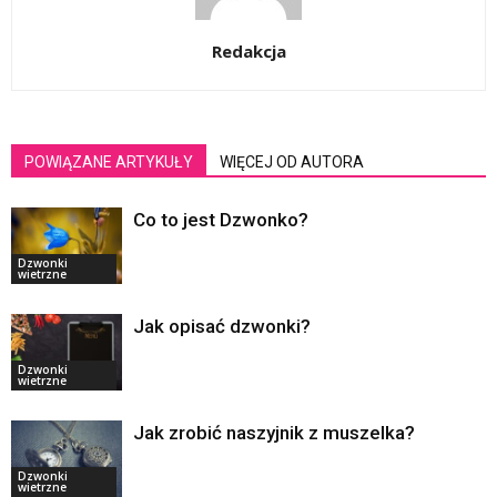
Redakcja
POWIĄZANE ARTYKUŁY
WIĘCEJ OD AUTORA
Co to jest Dzwonko?
Dzwonki
wietrzne
Jak opisać dzwonki?
Dzwonki
wietrzne
Jak zrobić naszyjnik z muszelka?
Dzwonki
wietrzne