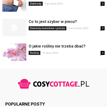
9 grudnia 2023
Elektrody
0
Co to jest szyber w piecu?
4 września 2023
Elementy kominków i pieców
0
O jakie rośliny nie trzeba dbać?
10 lipca 2023
Rośliny
0
POPULARNE POSTY