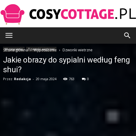
CosyCottage.pl
Wyposażenie
Dzwonki wietrzne
Strona główna
Wyposażenie
Dzwonki wietrzne
Jakie obrazy do sypialni według feng
shui?
Przez
Redakcja
-
20 maja 2024
763
0