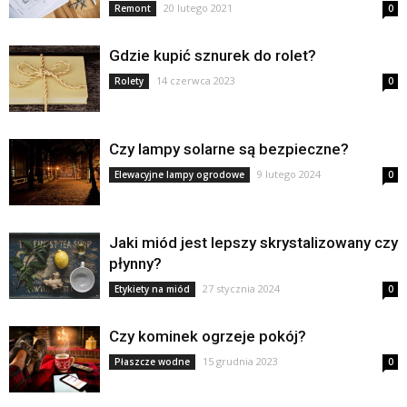
20 lutego 2021
Remont
0
Gdzie kupić sznurek do rolet?
14 czerwca 2023
Rolety
0
Czy lampy solarne są bezpieczne?
9 lutego 2024
Elewacyjne lampy ogrodowe
0
Jaki miód jest lepszy skrystalizowany czy
płynny?
27 stycznia 2024
Etykiety na miód
0
Czy kominek ogrzeje pokój?
15 grudnia 2023
Płaszcze wodne
0