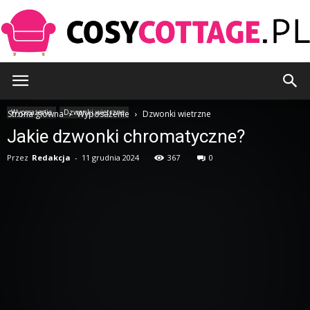
CosyCottage.pl
Wyposażenie
Dzwonki wietrzne
Strona główna
Wyposażenie
Dzwonki wietrzne
Jakie dzwonki chromatyczne?
Przez
Redakcja
-
11 grudnia 2024
367
0