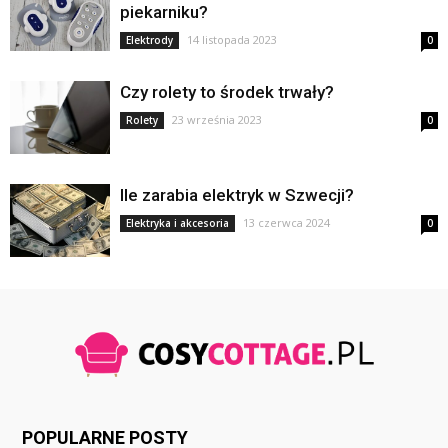
piekarniku?
14 listopada 2023
Elektrody
0
Czy rolety to środek trwały?
23 września 2023
Rolety
0
Ile zarabia elektryk w Szwecji?
13 czerwca 2024
Elektryka i akcesoria
0
POPULARNE POSTY