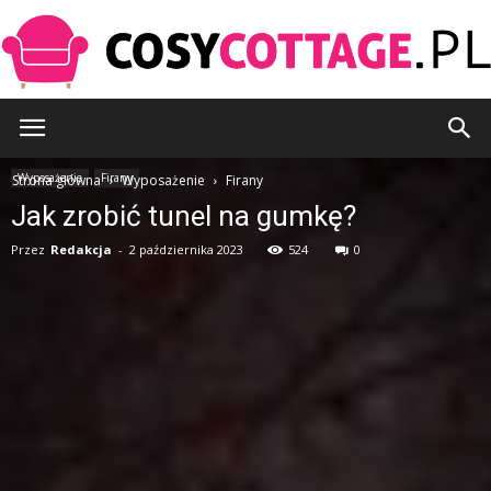
CosyCottage.pl
Wyposażenie
Firany
Strona główna
Wyposażenie
Firany
Jak zrobić tunel na gumkę?
Przez
Redakcja
-
2 października 2023
524
0