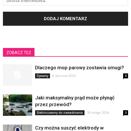
ZOBACZ TEŻ
Dlaczego mop parowy zostawia smugi?
8 stycznia 2024
Dywany
0
Jaki maksymalny prąd może płynąć
przez przewód?
18 lutego 2024
Elektrozawory do nawadniania
0
Czy można suszyć elektrody w