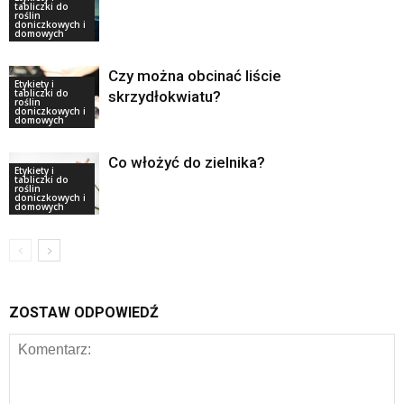
tabliczki do
roślin
doniczkowych i
domowych
Czy można obcinać liście
Etykiety i
tabliczki do
skrzydłokwiatu?
roślin
doniczkowych i
domowych
Co włożyć do zielnika?
Etykiety i
tabliczki do
roślin
doniczkowych i
domowych
ZOSTAW ODPOWIEDŹ