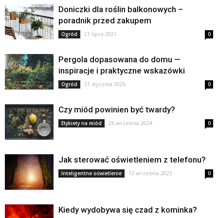
Doniczki dla roślin balkonowych –
poradnik przed zakupem
21 lipca 2021
Ogród
0
Pergola dopasowana do domu —
inspiracje i praktyczne wskazówki
31 stycznia 2026
Ogród
0
Czy miód powinien być twardy?
26 września 2024
Etykiety na miód
0
Jak sterować oświetleniem z telefonu?
13 września 2023
Inteligentne oświetlenie
0
Kiedy wydobywa się czad z kominka?