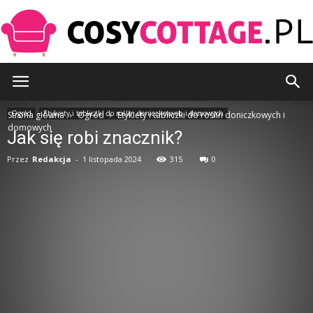
CosyCottage.pl
Ogród
Etykiety i tabliczki do roślin doniczkowych i domowych
Strona główna
Ogród
Etykiety i tabliczki do roślin doniczkowych i
domowych
Jak się robi znacznik?
Przez
Redakcja
-
1 listopada 2024
315
0