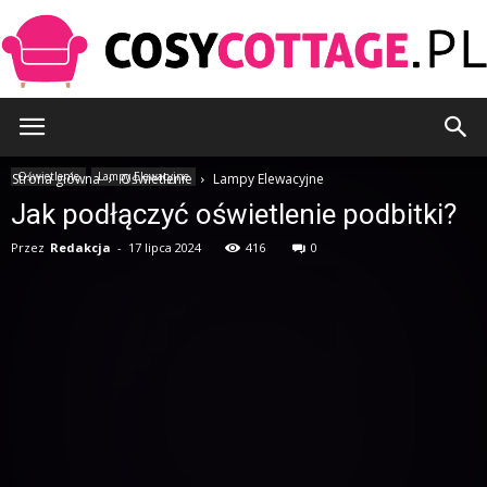
CosyCottage.pl
Oświetlenie
Lampy Elewacyjne
Strona główna
Oświetlenie
Lampy Elewacyjne
Jak podłączyć oświetlenie podbitki?
Przez
Redakcja
-
17 lipca 2024
416
0