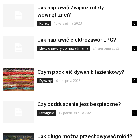
Jak naprawić Zwijacz rolety
wewnętrznej?
13 września 2023
Rolety
0
Jak naprawić elektrozawór LPG?
24 sierpnia 2023
Elektrozawory do nawadniania
0
Czym podkleić dywanik łazienkowy?
6 sierpnia 2023
Dywany
0
Czy podduszanie jest bezpieczne?
17 października 2023
Dźwignie
0
Jak długo można przechowywać miód?