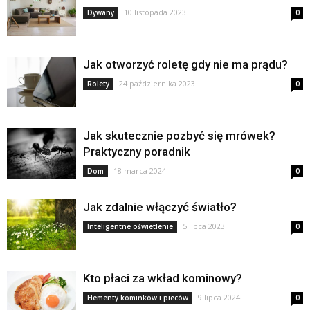
10 listopada 2023
Dywany
0
Jak otworzyć roletę gdy nie ma prądu?
24 października 2023
Rolety
0
Jak skutecznie pozbyć się mrówek?
Praktyczny poradnik
18 marca 2024
Dom
0
Jak zdalnie włączyć światło?
5 lipca 2023
Inteligentne oświetlenie
0
Kto płaci za wkład kominowy?
9 lipca 2024
Elementy kominków i pieców
0