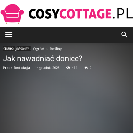
CosyCottage.pl
Ogród
Rośliny
Strona główna
Ogród
Rośliny
Jak nawadniać donice?
Przez
Redakcja
-
14 grudnia 2023
414
0