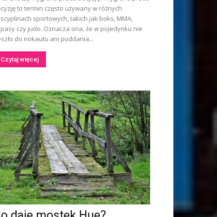
cyzję to termin często używany w różnych
scyplinach sportowych, takich jak boks, MMA,
pasy czy judo. Oznacza ona, że w pojedynku nie
szło do nokautu ani poddania...
Czytaj więcej
o daje mostek Hue?