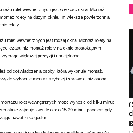
tażu rolet wewnętrznych jest wielkość okna. Montaż
 montaż rolety na dużym oknie. Im większa powierzchnia
ie rolety.
 rolet wewnętrznych jest rodzaj okna. Montaż rolety na
cej czasu niż montaż rolety na oknie prostokątnym.
wymaga większej precyzji i umiejętności.
ież od doświadczenia osoby, która wykonuje montaż.
wykle wykonuje montaż szybciej i sprawniej niż osoba,
montażu rolet wewnętrznych może wynosić od kilku minut
C
ałym oknie zajmuje zwykle około 15-20 minut, podczas gdy
d
ająć nawet kilka godzin.
D
Co
wewnętrznych nie jest jedynym czynnikiem, który należy