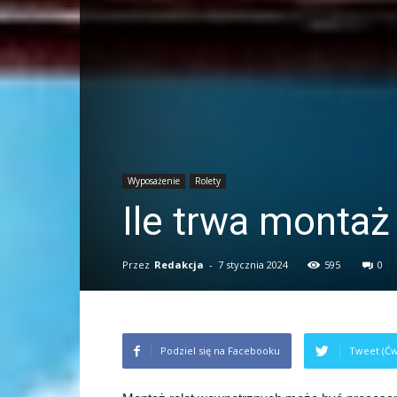
Wyposażenie
Rolety
Ile trwa montaż
Przez
Redakcja
-
7 stycznia 2024
595
0
Podziel się na Facebooku
Tweet (Ćw