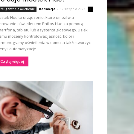
Redakcja
-
12 sierpnia 2023
nteligentne oświetlenie
0
stek Hue to urządzenie, które umożliwia
erowanie oświetleniem Philips Hue za pomocą
artfona, tabletu lub asystenta głosowego. Dzięki
emu możemy kontrolować jasność, kolor i
rmonogramy oświetlenia w domu, a także tworzyć
eny i automatyzacje....
Czytaj więcej