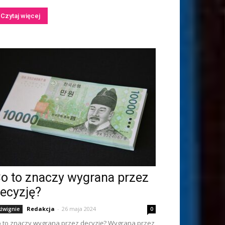
Czytaj więcej
o to znaczy wygrana przez
ecyzję?
Redakcja
-
26 maja 2024
źwignie
0
 to znaczy wygrana przez decyzję? Wygrana przez