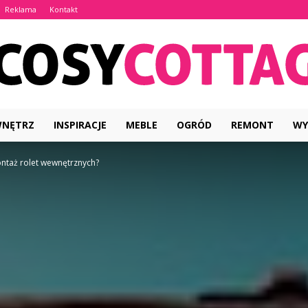
Reklama
Kontakt
WNĘTRZ
INSPIRACJE
MEBLE
OGRÓD
REMONT
WY
CosyCottage.pl
ontaż rolet wewnętrznych?