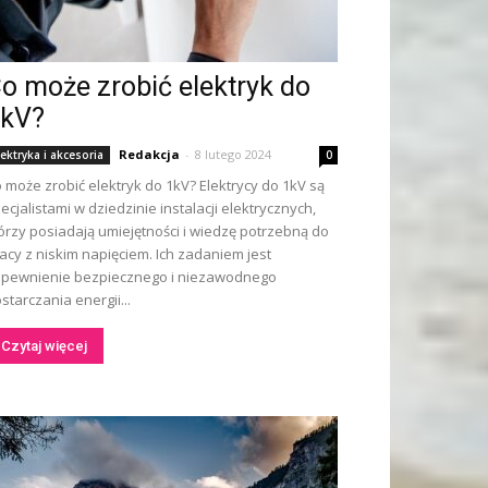
o może zrobić elektryk do
kV?
Redakcja
-
8 lutego 2024
lektryka i akcesoria
0
 może zrobić elektryk do 1kV? Elektrycy do 1kV są
ecjalistami w dziedzinie instalacji elektrycznych,
órzy posiadają umiejętności i wiedzę potrzebną do
acy z niskim napięciem. Ich zadaniem jest
pewnienie bezpiecznego i niezawodnego
starczania energii...
Czytaj więcej