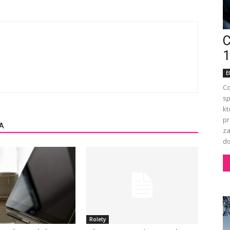
C
1
E
Co
sp
kt
pr
A
za
do
Rolety