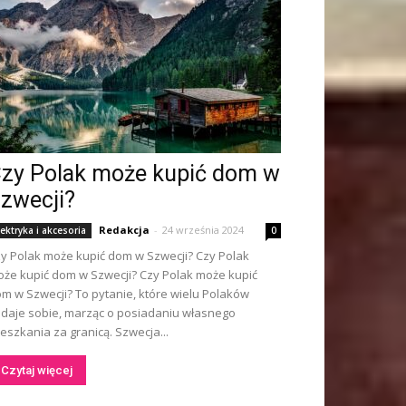
zy Polak może kupić dom w
zwecji?
Redakcja
-
24 września 2024
lektryka i akcesoria
0
y Polak może kupić dom w Szwecji? Czy Polak
że kupić dom w Szwecji? Czy Polak może kupić
m w Szwecji? To pytanie, które wielu Polaków
daje sobie, marząc o posiadaniu własnego
eszkania za granicą. Szwecja...
Czytaj więcej