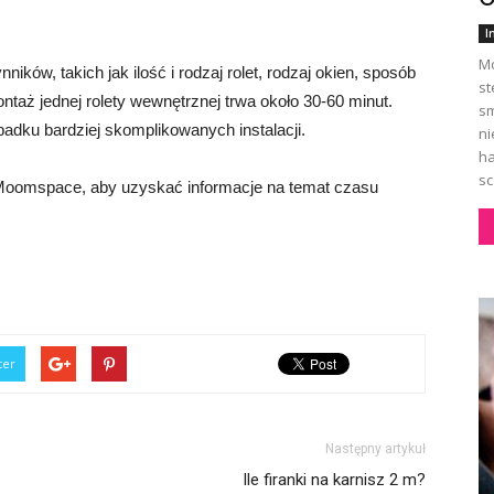
I
Mo
ików, takich jak ilość i rodzaj rolet, rodzaj okien, sposób
st
taż jednej rolety wewnętrznej trwa około 30-60 minut.
sm
adku bardziej skomplikowanych instalacji.
ni
ha
sc
ą Moomspace, aby uzyskać informacje na temat czasu
ter
Następny artykuł
Ile firanki na karnisz 2 m?