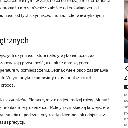
czasochłonnym, w zależności od rodzaju rolet oraz ilości
s montażu może również zależeć od doświadczenia i
eżności od tych czynników, montaż rolet wewnętrznych
ętrznych
iejszych czynności, które należy wykonać podczas
 zapewniają prywatność, ale także chronią przed
K
peraturę w pomieszczeniu. Jednak wiele osób zastanawia
z
nych. W tym artykule omówimy czas montażu rolet
 proces.
E
Kt
ku czynników. Pierwszym z nich jest rodzaj rolety. Montaż
ma
si
ż montaż rolety dzień-noc. Rolety rzymskie są łatwiejsze w
Je
y materiału, podczas gdy rolety dzień-noc składają się z
na
u i precyzji.
Kt