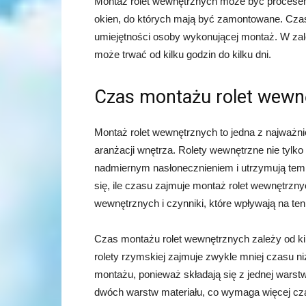
Montaż rolet wewnętrznych może być procesem 
okien, do których mają być zamontowane. Cza
umiejętności osoby wykonującej montaż. W zal
może trwać od kilku godzin do kilku dni.
Czas montażu rolet wewn
Montaż rolet wewnętrznych to jedna z najważn
aranżacji wnętrza. Rolety wewnętrzne nie tylko
nadmiernym nasłonecznieniem i utrzymują tem
się, ile czasu zajmuje montaż rolet wewnętrz
wewnętrznych i czynniki, które wpływają na ten
Czas montażu rolet wewnętrznych zależy od kil
rolety rzymskiej zajmuje zwykle mniej czasu ni
montażu, ponieważ składają się z jednej warstw
dwóch warstw materiału, co wymaga więcej czas