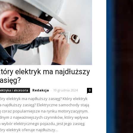
tóry elektryk ma najdłuższy
asięg?
Redakcja
-
19 grudnia 2024
lektryka i akcesoria
0
óry elektryk ma najdłuższy zasięg? Który elektryk
 najdłuższy zasięg? Elektryczne samochody stają
ę coraz popularniejsze na rynku motoryzacyjnym.
dnym z najważniejszych czynników, który wpływa
 wybór elektrycznego pojazdu, jest jego zasięg.
óry elektryk oferuje najdłuższy...