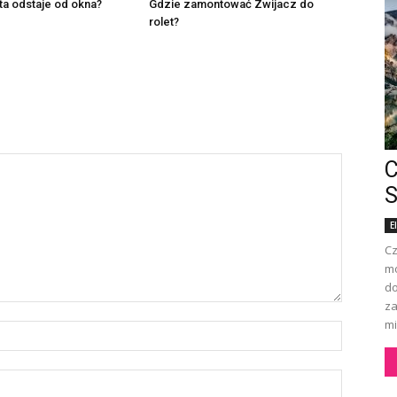
a odstaje od okna?
Gdzie zamontować Zwijacz do
rolet?
C
S
E
Cz
mo
do
za
mi