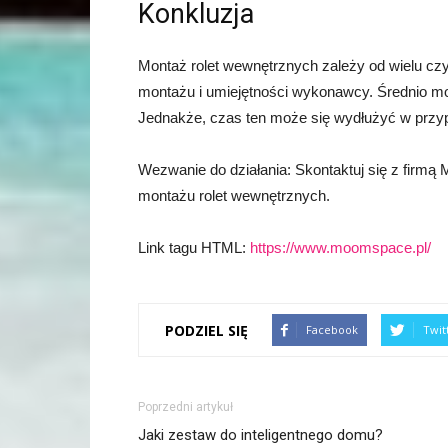
Konkluzja
Montaż rolet wewnętrznych zależy od wielu czynn
montażu i umiejętności wykonawcy. Średnio mon
Jednakże, czas ten może się wydłużyć w przyp
Wezwanie do działania: Skontaktuj się z firm
montażu rolet wewnętrznych.
Link tagu HTML:
https://www.moomspace.pl/
PODZIEL SIĘ
Facebook
Twit
Poprzedni artykuł
Jaki zestaw do inteligentnego domu?