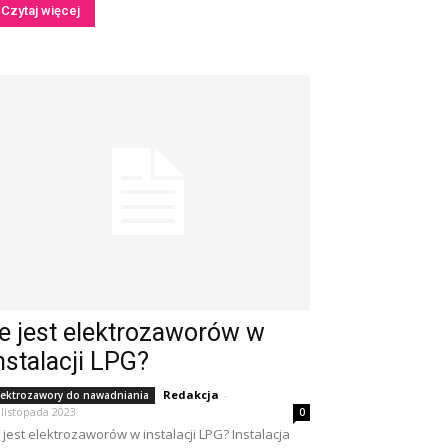
Czytaj więcej
le jest elektrozaworów w
nstalacji LPG?
Redakcja
-
lektrozawory do nawadniania
 listopada 2023
0
e jest elektrozaworów w instalacji LPG? Instalacja