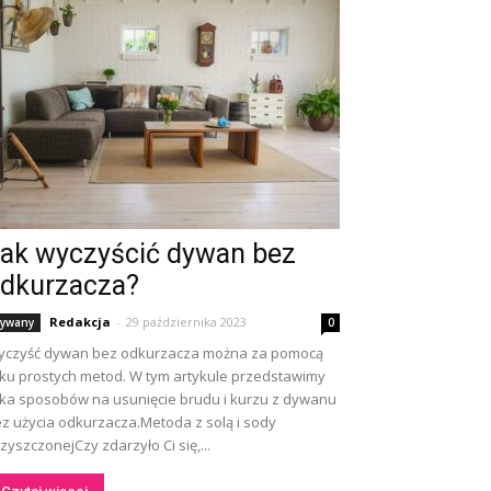
ak wyczyścić dywan bez
dkurzacza?
Redakcja
-
29 października 2023
ywany
0
yczyść dywan bez odkurzacza można za pomocą
lku prostych metod. W tym artykule przedstawimy
lka sposobów na usunięcie brudu i kurzu z dywanu
z użycia odkurzacza.Metoda z solą i sody
zyszczonejCzy zdarzyło Ci się,...