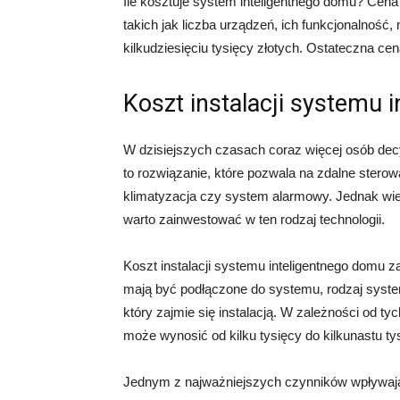
Ile kosztuje system inteligentnego domu? Cena
takich jak liczba urządzeń, ich funkcjonalność,
kilkudziesięciu tysięcy złotych. Ostateczna cena
Koszt instalacji systemu 
W dzisiejszych czasach coraz więcej osób decy
to rozwiązanie, które pozwala na zdalne sterow
klimatyzacja czy system alarmowy. Jednak wiele
warto zainwestować w ten rodzaj technologii.
Koszt instalacji systemu inteligentnego domu za
mają być podłączone do systemu, rodzaj system
który zajmie się instalacją. W zależności od ty
może wynosić od kilku tysięcy do kilkunastu ty
Jednym z najważniejszych czynników wpływając