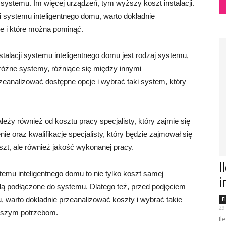
 systemu. Im więcej urządzeń, tym wyższy koszt instalacji.
ji systemu inteligentnego domu, warto dokładnie
e i które można pominąć.
alacji systemu inteligentnego domu jest rodzaj systemu,
różne systemy, różniące się między innymi
zeanalizować dostępne opcje i wybrać taki system, który
.
leży również od kosztu pracy specjalisty, który zajmie się
e oraz kwalifikacje specjalisty, który będzie zajmował się
oszt, ale również jakość wykonanej pracy.
I
stemu inteligentnego domu to nie tylko koszt samej
i
będą podłączone do systemu. Dlatego też, przed podjęciem
u, warto dokładnie przeanalizować koszty i wybrać takie
E
29
naszym potrzebom.
Il