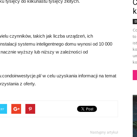
C
u tysięcy do kilkunastu tysięcy złotych.
k
E
Co
elu czynników, takich jak liczba urządzeń, ich
to
is
 instalacji systemu inteligentnego domu wynosi od 10 000
ko
znacznie wyższy lub niższy w zależności od
um
ko
condoinwestycje.pl/ w celu uzyskania informacji na temat
zystania z oferty.
ter
Następny artykuł