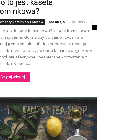
o to jest kaseta
ominkowa?
Redakcja
-
7 grudnia 2023
lementy kominków i pieców
0
 to jest kaseta kominkowa? Kaseta kominkowa
 urządzenie, które służy do zamontowania w
tniejącym kominku lub do zbudowania nowego
minka. Jest to rodzaj wkładu kominkowego, który
ożliwia efektywne i bezpieczne korzystanie z
minka. Kaseta...
Czytaj więcej