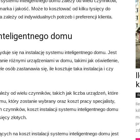
 systemu inteligentnego domu zależy od wielu czynników,
 marka i jakość. Może to kosztować od kilku tysięcy do
 zależy od indywidualnych potrzeb i preferencji klienta.
inteligentnego domu
duje się na instalację systemu inteligentnego domu. Jest
anie różnymi urządzeniami w domu, takimi jak oświetlenie,
 osób zastanawia się, ile kosztuje taka instalacja i czy
I
k
leży od wielu czynników, takich jak liczba urządzeń, które
F
u, który zostanie wybrany oraz koszt pracy specjalisty,
Il
ch czynników, koszt instalacji systemu inteligentnego domu
ki
ma
sięcy złotych.
pr
zd
ych na koszt instalacji systemu inteligentnego domu jest