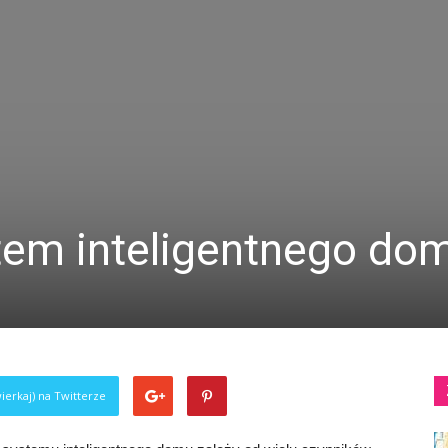
stem inteligentnego do
ierkaj) na Twitterze