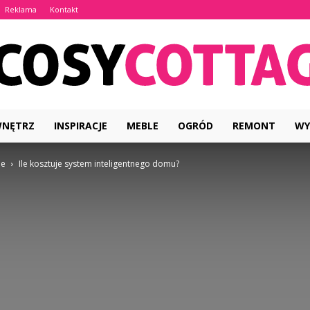
Reklama
Kontakt
WNĘTRZ
INSPIRACJE
MEBLE
OGRÓD
REMONT
WY
CosyCottage.pl
ie
Ile kosztuje system inteligentnego domu?