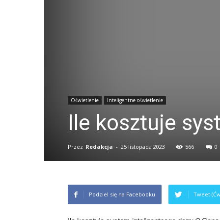
Oświetlenie
Inteligentne oświetlenie
Ile kosztuje sy
Przez
Redakcja
-
25 listopada 2023
566
0
Podziel się na Facebooku
Tweet (Ćw