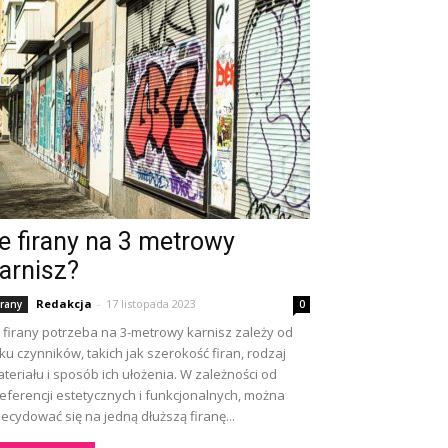
le firany na 3 metrowy
arnisz?
Redakcja
-
17 listopada 2023
irany
0
e firany potrzeba na 3-metrowy karnisz zależy od
lku czynników, takich jak szerokość firan, rodzaj
teriału i sposób ich ułożenia. W zależności od
eferencji estetycznych i funkcjonalnych, można
ecydować się na jedną dłuższą firanę...