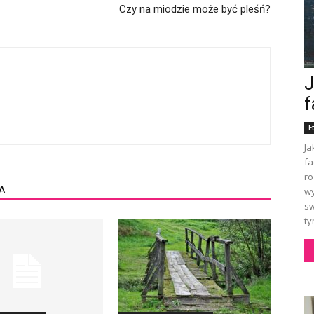
Czy na miodzie może być pleśń?
J
f
E
Ja
fa
ro
A
wy
sw
ty