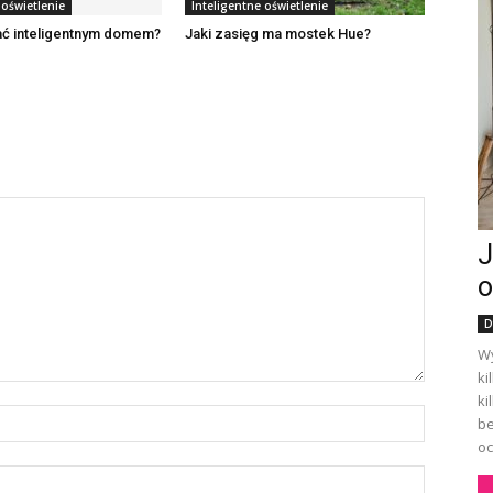
 oświetlenie
Inteligentne oświetlenie
ać inteligentnym domem?
Jaki zasięg ma mostek Hue?
J
o
D
W
ki
ki
be
oc