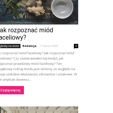
ak rozpoznać miód
aceliowy?
Redakcja
-
1 marca 2024
tykiety na miód
0
k rozpoznać miód faceliowy? Jak rozpoznać miód
celiowy? Czy zastanawiałeś się kiedyś, jak
zpoznać prawdziwy miód faceliowy? Ten
jątkowy rodzaj miodu jest ceniony ze względu na
oje unikalne właściwości zdrowotne i smakowe. W
m artykule dowiesz...
Czytaj więcej