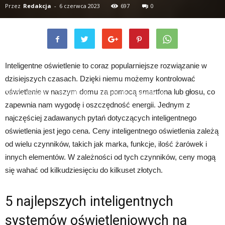
Przez
Redakcja
-
6 czerwca 2023
697
0
Inteligentne oświetlenie to coraz popularniejsze rozwiązanie w
dzisiejszych czasach. Dzięki niemu możemy kontrolować
oświetlenie w naszym domu za pomocą smartfona lub głosu, co
Strona główna
Oświetlenie
Inteligentne oświetlenie
zapewnia nam wygodę i oszczędność energii. Jednym z
najczęściej zadawanych pytań dotyczących inteligentnego
oświetlenia jest jego cena. Ceny inteligentnego oświetlenia zależą
od wielu czynników, takich jak marka, funkcje, ilość żarówek i
innych elementów. W zależności od tych czynników, ceny mogą
się wahać od kilkudziesięciu do kilkuset złotych.
5 najlepszych inteligentnych
systemów oświetleniowych na