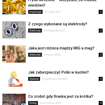
wiedzieć!
12 maja 2023
Inspiracje
0
Z czego wykonane są elektrody?
26 listopada 2023
Elektrody
0
Jaka jest różnica między MIG a mag?
6 marca 2024
Elektrody
0
Jak zabezpieczyć Polki w kuchni?
12 października 2023
Dywany
0
Co zrobić gdy firanka jest za krótka?
20 września 2023
Firany
0