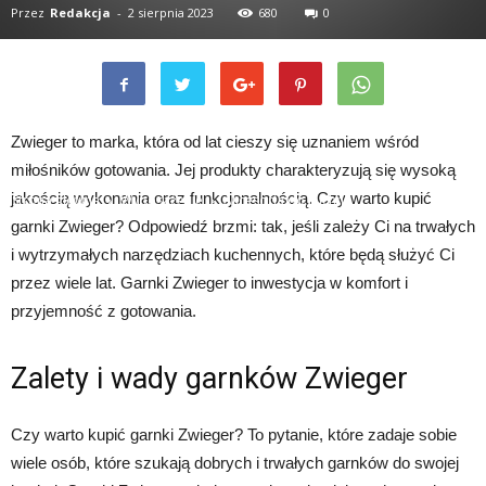
Przez
Redakcja
-
2 sierpnia 2023
680
0
Zwieger to marka, która od lat cieszy się uznaniem wśród
miłośników gotowania. Jej produkty charakteryzują się wysoką
jakością wykonania oraz funkcjonalnością. Czy warto kupić
Strona główna
Wyposażenie
Akcesoria do kuchni
garnki Zwieger? Odpowiedź brzmi: tak, jeśli zależy Ci na trwałych
i wytrzymałych narzędziach kuchennych, które będą służyć Ci
przez wiele lat. Garnki Zwieger to inwestycja w komfort i
przyjemność z gotowania.
Zalety i wady garnków Zwieger
Czy warto kupić garnki Zwieger? To pytanie, które zadaje sobie
wiele osób, które szukają dobrych i trwałych garnków do swojej