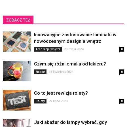
ZOBACZ TEŻ
Innowacyjne zastosowanie laminatu w
nowoczesnym designie wnętrz
29 maja 2024
Aranżacja wnętrz
0
Czym się różni emalia od lakieru?
13 kwietnia 2024
Emalie
0
Co to jest rewizja rolety?
29 lipca 2023
Rolety
0
Jaki abażur do lampy wybrać, gdy