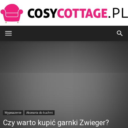
CosyCottage.pl
Wyposażenie
Akcesoria do kuchni
Czy warto kupić garnki Zwieger?