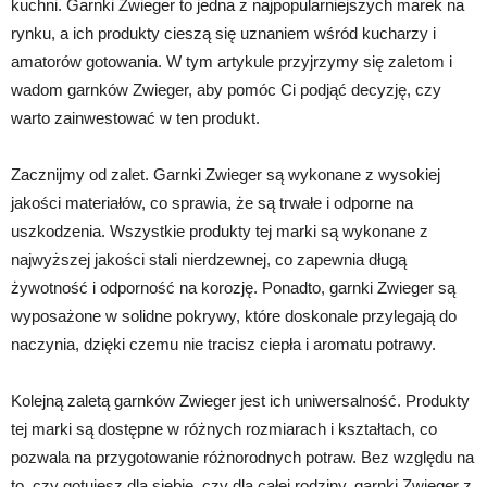
kuchni. Garnki Zwieger to jedna z najpopularniejszych marek na
rynku, a ich produkty cieszą się uznaniem wśród kucharzy i
amatorów gotowania. W tym artykule przyjrzymy się zaletom i
wadom garnków Zwieger, aby pomóc Ci podjąć decyzję, czy
warto zainwestować w ten produkt.
Zacznijmy od zalet. Garnki Zwieger są wykonane z wysokiej
jakości materiałów, co sprawia, że są trwałe i odporne na
uszkodzenia. Wszystkie produkty tej marki są wykonane z
najwyższej jakości stali nierdzewnej, co zapewnia długą
żywotność i odporność na korozję. Ponadto, garnki Zwieger są
wyposażone w solidne pokrywy, które doskonale przylegają do
naczynia, dzięki czemu nie tracisz ciepła i aromatu potrawy.
Kolejną zaletą garnków Zwieger jest ich uniwersalność. Produkty
tej marki są dostępne w różnych rozmiarach i kształtach, co
pozwala na przygotowanie różnorodnych potraw. Bez względu na
to, czy gotujesz dla siebie, czy dla całej rodziny, garnki Zwieger z