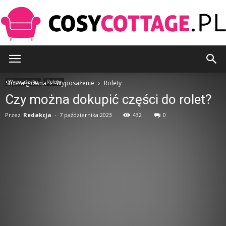
CosyCottage.pl
Wyposażenie
Rolety
Strona główna
Wyposażenie
Rolety
Czy można dokupić części do rolet?
Przez
Redakcja
-
7 października 2023
432
0