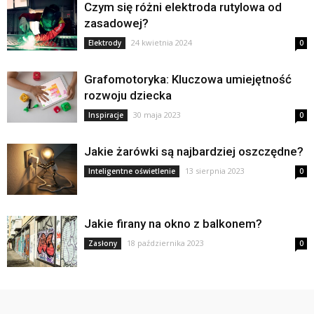
Czym się różni elektroda rutylowa od
zasadowej?
24 kwietnia 2024
Elektrody
0
Grafomotoryka: Kluczowa umiejętność
rozwoju dziecka
30 maja 2023
Inspiracje
0
Jakie żarówki są najbardziej oszczędne?
13 sierpnia 2023
Inteligentne oświetlenie
0
Jakie firany na okno z balkonem?
18 października 2023
Zasłony
0