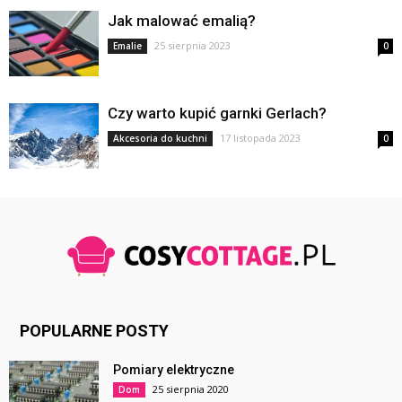
Jak malować emalią?
25 sierpnia 2023
Emalie
0
Czy warto kupić garnki Gerlach?
17 listopada 2023
Akcesoria do kuchni
0
POPULARNE POSTY
Pomiary elektryczne
25 sierpnia 2020
Dom