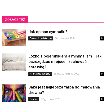
ZOBACZ TEŻ
Jak opisać cymbałki?
30 kwietnia 2024
Dzwonki wietrzne
0
Łóżko z pojemnikiem a minimalizm – jak
oszczędzać miejsce i zachować
estetykę?
23 października 2023
Aranżacja wnętrz
0
Jaka jest najlepsza farba do malowania
drewna?
27 grudnia 2023
Emalie
0