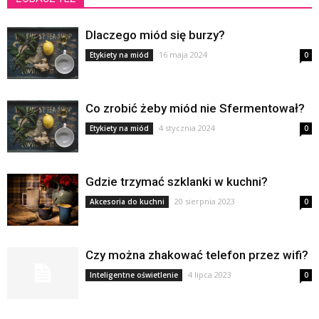
Dlaczego miód się burzy?
16 maja 2024
Etykiety na miód
0
Co zrobić żeby miód nie Sfermentował?
4 stycznia 2024
Etykiety na miód
0
Gdzie trzymać szklanki w kuchni?
20 sierpnia 2023
Akcesoria do kuchni
0
Czy można zhakować telefon przez wifi?
4 lipca 2023
Inteligentne oświetlenie
0