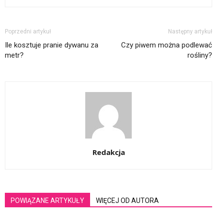
Poprzedni artykuł
Następny artykuł
Ile kosztuje pranie dywanu za
Czy piwem można podlewać
metr?
rośliny?
Redakcja
POWIĄZANE ARTYKUŁY
WIĘCEJ OD AUTORA