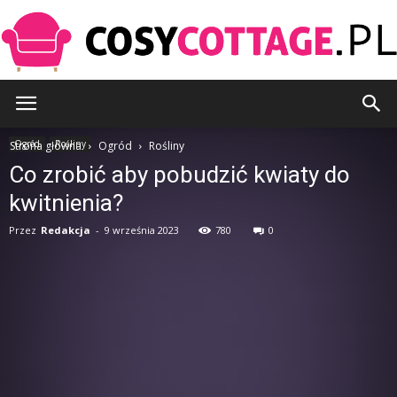
CosyCottage.pl
Ogród
Rośliny
Strona główna
Ogród
Rośliny
Co zrobić aby pobudzić kwiaty do
kwitnienia?
Przez
Redakcja
-
9 września 2023
780
0