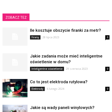
ZOBACZ TEŻ
Ile kosztuje obszycie firanki za metr?
28 lipca 2023
Firany
0
Jakie zadania może mieć inteligentne
oświetlenie w domu?
29 czerwca 2023
Inteligentne oświetlenie
0
Co to jest elektroda rutylowa?
6 lutego 2024
Elektrody
0
Jakie są wady paneli winylowych?