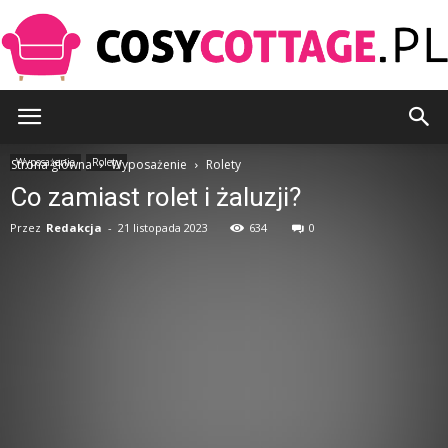
CosyCottage.pl
Wyposażenie
Rolety
Strona główna
Wyposażenie
Rolety
Co zamiast rolet i żaluzji?
Przez
Redakcja
-
21 listopada 2023
634
0