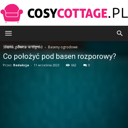
CosyCottage.pl
Ogród
Baseny ogrodowe
Strona główna
Ogród
Baseny ogrodowe
Co położyć pod basen rozporowy?
Przez
Redakcja
-
11 września 2023
662
0