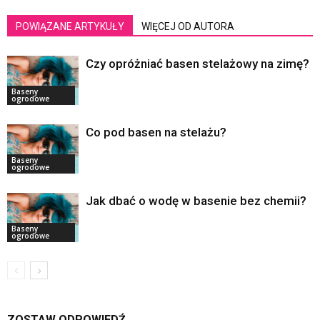
POWIĄZANE ARTYKUŁY
WIĘCEJ OD AUTORA
Czy opróżniać basen stelażowy na zimę?
Baseny
ogrodowe
Co pod basen na stelażu?
Baseny
ogrodowe
Jak dbać o wodę w basenie bez chemii?
Baseny
ogrodowe
ZOSTAW ODPOWIEDŹ