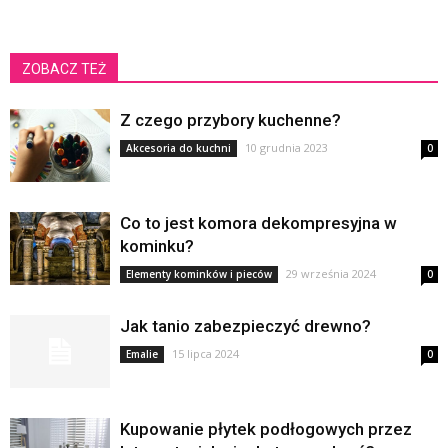
ZOBACZ TEŻ
Z czego przybory kuchenne?
10 grudnia 2023
Akcesoria do kuchni
0
Co to jest komora dekompresyjna w
kominku?
29 września 2024
Elementy kominków i pieców
0
Jak tanio zabezpieczyć drewno?
15 lipca 2024
Emalie
0
Kupowanie płytek podłogowych przez