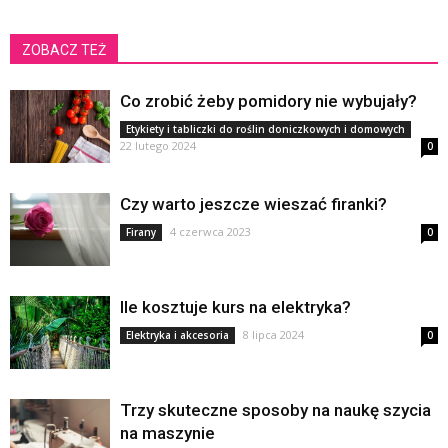
ZOBACZ TEŻ
Co zrobić żeby pomidory nie wybujały?
Etykiety i tabliczki do roślin doniczkowych i domowych
22 lutego 2024
0
Czy warto jeszcze wieszać firanki?
4 czerwca 2023
Firany
0
Ile kosztuje kurs na elektryka?
8 lipca 2024
Elektryka i akcesoria
0
Trzy skuteczne sposoby na naukę szycia
na maszynie