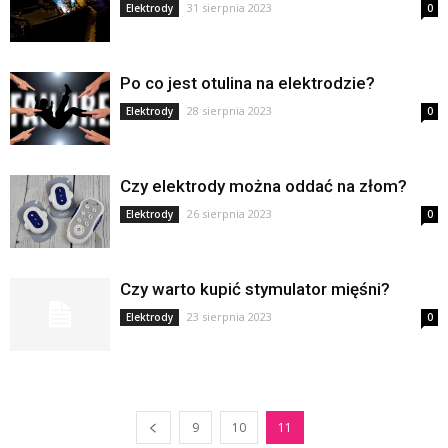
31 sierpnia 2023
Elektrody
0
Po co jest otulina na elektrodzie?
28 sierpnia 2023
Elektrody
0
Czy elektrody można oddać na złom?
26 sierpnia 2023
Elektrody
0
Czy warto kupić stymulator mięśni?
23 sierpnia 2023
Elektrody
0
9
10
11