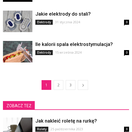
Jakie elektrody do stali?
31 stycznia 2024
Elektrody
0
Ile kalorii spala elektrostymulacja?
15 września 2024
Elektrody
0
1
2
3
ZOBACZ TEŻ
Jak nakleić roletę na rurkę?
25 października 2023
Rolety
0