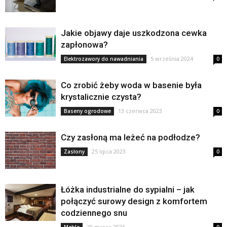
Jakie objawy daje uszkodzona cewka
zapłonowa?
5 września 2024
Elektrozawory do nawadniania
0
Co zrobić żeby woda w basenie była
krystalicznie czysta?
13 czerwca 2023
Baseny ogrodowe
0
Czy zasłoną ma leżeć na podłodze?
25 lipca 2023
Zasłony
0
Łóżka industrialne do sypialni – jak
połączyć surowy design z komfortem
codziennego snu
29 marca 2026