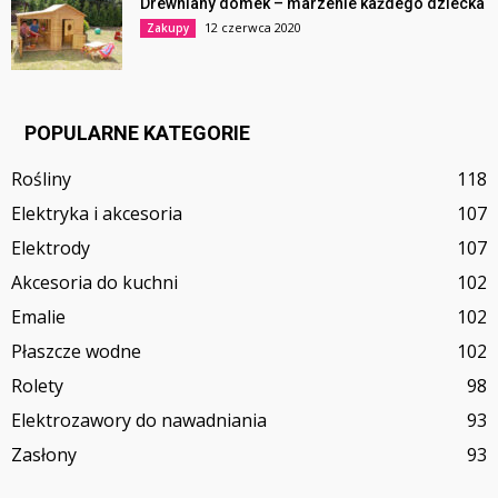
Drewniany domek – marzenie każdego dziecka
12 czerwca 2020
Zakupy
POPULARNE KATEGORIE
Rośliny
118
Elektryka i akcesoria
107
Elektrody
107
Akcesoria do kuchni
102
Emalie
102
Płaszcze wodne
102
Rolety
98
Elektrozawory do nawadniania
93
Zasłony
93