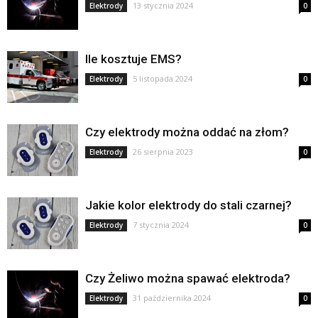
13 stycznia 2024
Elektrody
0
Ile kosztuje EMS?
5 listopada 2024
Elektrody
0
Czy elektrody można oddać na złom?
26 sierpnia 2023
Elektrody
0
Jakie kolor elektrody do stali czarnej?
7 stycznia 2024
Elektrody
0
Czy Żeliwo można spawać elektroda?
31 października 2024
Elektrody
0