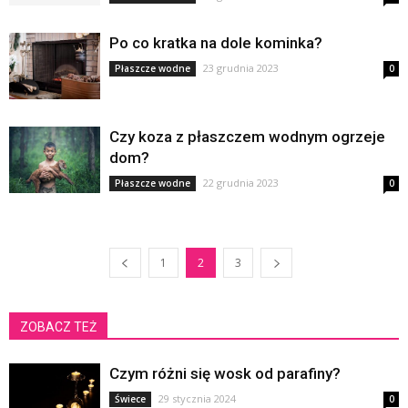
Po co kratka na dole kominka?
23 grudnia 2023
Płaszcze wodne
0
Czy koza z płaszczem wodnym ogrzeje
dom?
22 grudnia 2023
Płaszcze wodne
0
1
2
3
ZOBACZ TEŻ
Czym różni się wosk od parafiny?
29 stycznia 2024
Świece
0