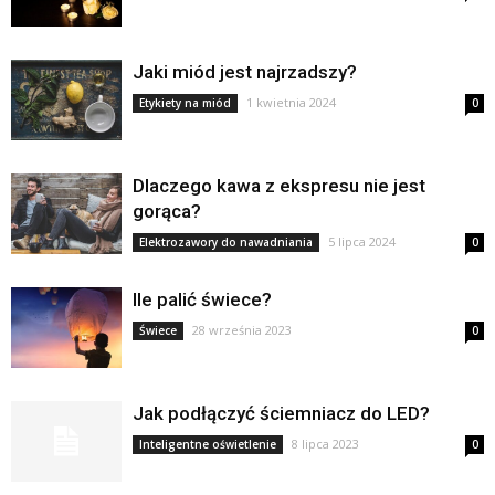
Jaki miód jest najrzadszy?
1 kwietnia 2024
Etykiety na miód
0
Dlaczego kawa z ekspresu nie jest
gorąca?
5 lipca 2024
Elektrozawory do nawadniania
0
Ile palić świece?
28 września 2023
Świece
0
Jak podłączyć ściemniacz do LED?
8 lipca 2023
Inteligentne oświetlenie
0