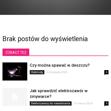
Brak postów do wyświetlenia
ZOBACZ TEŻ
Czy można spawać w deszczu?
4 listopada 2024
Elektrody
0
Jak sprawdzić elektrozawór w
zmywarce?
13 marca 2024
Elektrozawory do nawadniania
0