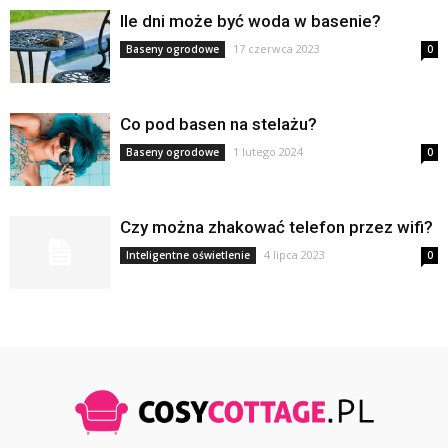
Ile dni może być woda w basenie?
17 czerwca 2023
Baseny ogrodowe
0
Co pod basen na stelażu?
1 lutego 2024
Baseny ogrodowe
0
Czy można zhakować telefon przez wifi?
4 lipca 2023
Inteligentne oświetlenie
0