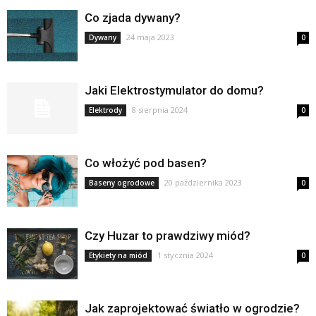
Co zjada dywany?
24 maja 2023
Dywany
0
Jaki Elektrostymulator do domu?
8 sierpnia 2024
Elektrody
0
Co włożyć pod basen?
20 października 2023
Baseny ogrodowe
0
Czy Huzar to prawdziwy miód?
1 stycznia 2024
Etykiety na miód
0
Jak zaprojektować światło w ogrodzie?