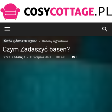
CosyCottage.pl
Ogród
Baseny ogrodowe
Strona główna
Ogród
Baseny ogrodowe
Czym Zadaszyć basen?
Przez
Redakcja
-
18 sierpnia 2023
478
0