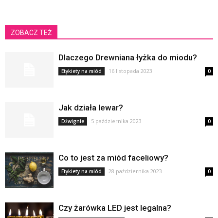
ZOBACZ TEŻ
Dlaczego Drewniana łyżka do miodu?
16 listopada 2023
Etykiety na miód
0
Jak działa lewar?
5 października 2023
Dźwignie
0
Co to jest za miód faceliowy?
28 października 2023
Etykiety na miód
0
Czy żarówka LED jest legalna?