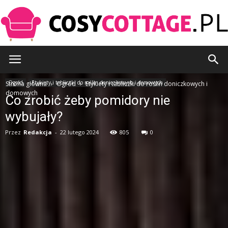
CosyCottage.pl
Ogród
Etykiety i tabliczki do roślin doniczkowych i domowych
Strona główna
Ogród
Etykiety i tabliczki do roślin doniczkowych i
domowych
Co zrobić żeby pomidory nie
wybujały?
Przez
Redakcja
-
22 lutego 2024
805
0