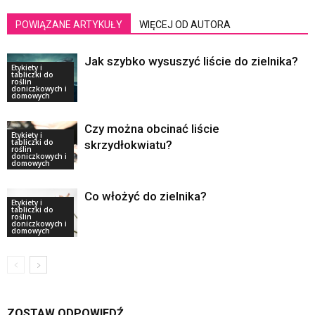
POWIĄZANE ARTYKUŁY
WIĘCEJ OD AUTORA
Jak szybko wysuszyć liście do zielnika?
Etykiety i
tabliczki do
roślin
doniczkowych i
domowych
Czy można obcinać liście
Etykiety i
tabliczki do
skrzydłokwiatu?
roślin
doniczkowych i
domowych
Co włożyć do zielnika?
Etykiety i
tabliczki do
roślin
doniczkowych i
domowych
ZOSTAW ODPOWIEDŹ