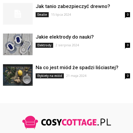
Jak tanio zabezpieczyć drewno?
15 lipca 2024
Emalie
0
Jakie elektrody do nauki?
2 sierpnia 2024
Elektrody
0
Na co jest miód że spadzi liściastej?
21 maja 2024
Etykiety na miód
0