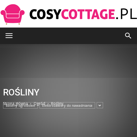
CosyCottage.pl
ROŚLINY
Strona główna
Ogród
Rośliny
Baseny ogrodowe
Elektrozawory do nawadniania